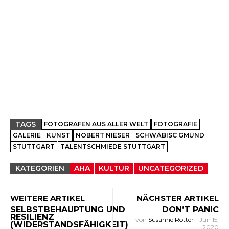
TAGS
FOTOGRAFEN AUS ALLER WELT
FOTOGRAFIE
GALERIE
KUNST
NOBERT NIESER
SCHWÄBISC GMÜND
STUTTGART
TALENTSCHMIEDE STUTTGART
KATEGORIEN
AHA
KULTUR
UNCATEGORIZED
WEITERE ARTIKEL
NÄCHSTER ARTIKEL
SELBSTBEHAUPTUNG UND
DON’T PANIC
RESILIENZ
von
Susanne Rötter
-
Jun 15,
(WIDERSTANDSFÄHIGKEIT)
2020