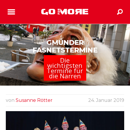
GMÜNDER
FASNETSTERMINE
Die
wichtigsten
Termine für
die Narren
von
Susanne Rötter
24. Januar 2019