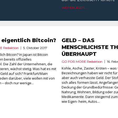
WEITERLESEN...
 eigentlich Bitcoin?
GELD – DAS
MENSCHLICHSTE T
 Redaktion
5. Oktober 2017
ÜBERHAUPT
ich Bitcoin? In Japan ist Bitcoin
 bereits offizielles
GO FOR MORE Redaktion
16. Feb
l. Die Zahl der Unternehmen, die
Kohle, Asche, Zaster, Kröten – was f
ieren, wächst stetig. Was hat es mit
Bezeichnungen haben wir nicht für 
 Geld auf sich? Frankfurt/Main
aber auch verhasste Geld. Der Sto
reden darüber, viele wollen mit von
sich alles formen lässt. Angefange
n – doch nur wenige...
Deckung der Grundbedürfnisse: Gel
Nahrung, Wohnen, Bildung oder zu
Medikamente. Dann steigernd zum
wie Eigen- heim, Autos...