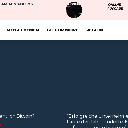
GFM AUSGABE 76
ONLINE-
AUSGABE
MEHR THEMEN
GO FOR MORE
REGION
entlich Bitcoin?
“Erfolgreiche Unternehme
Laufe der Jahrhunderte: Ei
..
auf die Zeitlosen Pioniere”