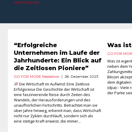
WEITERLESEN...
“Erfolgreiche
Was ist
Unternehmen im Laufe der
GO FOR MORE
Jahrhunderte: Ein Blick auf
Was ist eigentl
neben dem Yen
die Zeitlosen Pioniere”
Zahlungsmitte
GO FOR MORE Redaktion
28. Dezember 2023
Bitcoin akzept
dem digitalen
Die Wirtschaft im Aufwind: Eine Zeitlose
(dpa) – Viele 
Erfolgsreise Die Geschichte der Wirtschaft ist
der Partie sei
eine faszinierende Reise durch Zeiten des
Wandels, der Herausforderungen und des
unaufhörlichen Fortschritts. Betrachtet man sie
über Jahre hinweg, erkennt man, dass Wirtschaft
nicht nur Zyklen durchläuft, sondern sich als
eine stetige Kraft erweist, die immer...