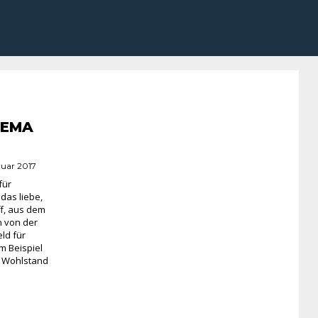
HEMA
ruar 2017
ür
das liebe,
ff, aus dem
n von der
d für
m Beispiel
 Wohlstand