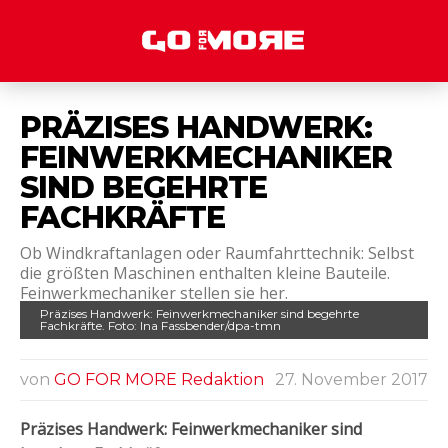
PRÄZISES HANDWERK:
FEINWERKMECHANIKER
SIND BEGEHRTE
FACHKRÄFTE
Ob Windkraftanlagen oder Raumfahrttechnik: Selbst
die größten Maschinen enthalten kleine Bauteile.
Feinwerkmechaniker stellen sie her.
Präzises Handwerk: Feinwerkmechaniker sind begehrte
Fachkräfte. Foto: Ina Fassbender/dpa-tmn
von
GO FOR MORE Redaktion
27. November 2017
Präzises Handwerk: Feinwerkmechaniker sind