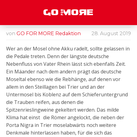
DIE RÖMER HABEN
NICHT GESPONNEN
von
GO FOR MORE Redaktion
28. August 2019
Wer an der
Mosel ohne
Akku radelt,
Wer an der Mosel ohne Akku radelt, sollte gelassen in
sollte
die Pedale treten. Denn der längste deutsche
gelassen in
die Pedale
Nebenfluss von Vater Rhein lässt sich ebenfalls Zeit.
treten.
Ein Mäander nach dem andern prägt das deutsche
Moseltal ebenso wie die Rebhänge, auf denen vor
allem in den Steillagen bei Trier und an der
Untermosel bis Koblenz auf dem Schieferuntergrund
die Trauben reifen, aus denen die
Spitzenrieslingweine gekeltert werden. Das milde
Klima hat einst die Römer angelockt, die neben der
Porta Nigra in Trier moselabwärts noch weitere
Denkmale hinterlassen haben, für die sich das