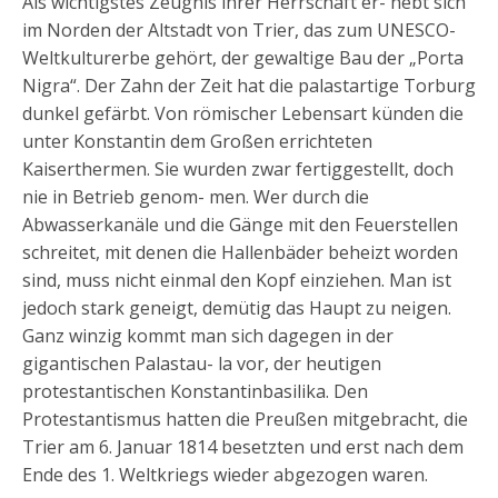
Als wichtigstes Zeugnis ihrer Herrschaft er- hebt sich
im Norden der Altstadt von Trier, das zum UNESCO-
Weltkulturerbe gehört, der gewaltige Bau der „Porta
Nigra“. Der Zahn der Zeit hat die palastartige Torburg
dunkel gefärbt. Von römischer Lebensart künden die
unter Konstantin dem Großen errichteten
Kaiserthermen. Sie wurden zwar fertiggestellt, doch
nie in Betrieb genom- men. Wer durch die
Abwasserkanäle und die Gänge mit den Feuerstellen
schreitet, mit denen die Hallenbäder beheizt worden
sind, muss nicht einmal den Kopf einziehen. Man ist
jedoch stark geneigt, demütig das Haupt zu neigen.
Ganz winzig kommt man sich dagegen in der
gigantischen Palastau- la vor, der heutigen
protestantischen Konstantinbasilika. Den
Protestantismus hatten die Preußen mitgebracht, die
Trier am 6. Januar 1814 besetzten und erst nach dem
Ende des 1. Weltkriegs wieder abgezogen waren.