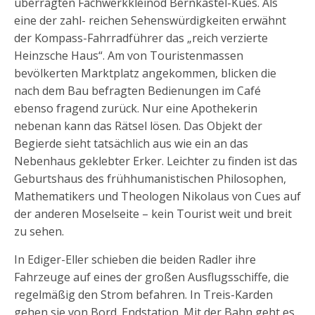
überragten Fachwerkkleinod Bernkastel-Kues. Als
eine der zahl- reichen Sehenswürdigkeiten erwähnt
der Kompass-Fahrradführer das „reich verzierte
Heinzsche Haus“. Am von Touristenmassen
bevölkerten Marktplatz angekommen, blicken die
nach dem Bau befragten Bedienungen im Café
ebenso fragend zurück. Nur eine Apothekerin
nebenan kann das Rätsel lösen. Das Objekt der
Begierde sieht tatsächlich aus wie ein an das
Nebenhaus geklebter Erker. Leichter zu finden ist das
Geburtshaus des frühhumanistischen Philosophen,
Mathematikers und Theologen Nikolaus von Cues auf
der anderen Moselseite – kein Tourist weit und breit
zu sehen.
In Ediger-Eller schieben die beiden Radler ihre
Fahrzeuge auf eines der großen Ausflugsschiffe, die
regelmäßig den Strom befahren. In Treis-Karden
gehen sie von Bord. Endstation. Mit der Bahn geht es