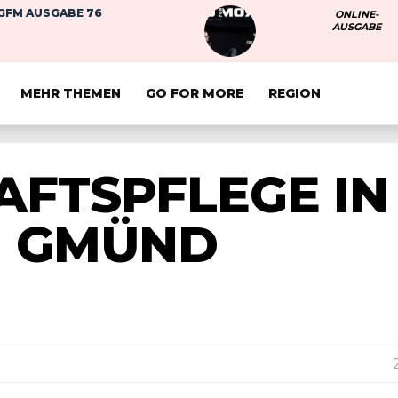
GFM AUSGABE 76
ONLINE-
AUSGABE
MEHR THEMEN
GO FOR MORE
REGION
FTSPFLEGE IN
H GMÜND