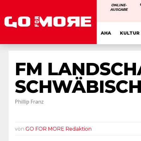
ONLINE-
AUSGABE
AHA
KULTUR
FM LANDSCHA
SCHWÄBISC
Phillip Franz
von
GO FOR MORE Redaktion