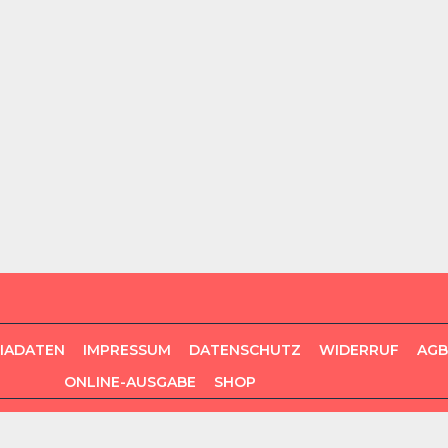
DIADATEN
IMPRESSUM
DATENSCHUTZ
WIDERRUF
AGB
ONLINE-AUSGABE
SHOP
COPYRIGHT GO FOR MORE VERLAG