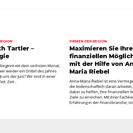
REGION
FIRMEN DER REGION
h Tartler –
Maximieren Sie Ihre
gie
finanziellen Möglic
mit der Hilfe von A
 beginnt mit dem sechsten Monat,
Maria Riebel
ir wieder ein Drittel des Jahres
 uns der Juni? Wir sind in einer
Anna-Maria Riebel ist eine Vermög
t. Zeit...
die leidenschaftlich daran arbeite
dabei zu helfen, ihre finanziellen
Ziele zu erreichen. Mit ihrer Fachk
Erfahrung in der Finanzbranche, ist.