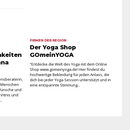
FIRMEN DER REGION
Der Yoga Shop
hkeiten
GOmeinYOGA
nna
“Entdecke die Welt des Yoga mit dem Online
Shop www.gomeinyoga.de! Hier findest du
hochwertige Bekleidung für jeden Anlass, die
ensberaterin,
dich bei jeder Yoga-Session unterstützt und in
t, Menschen
eine entspannte Stimmung...
 Wünsche und
enntnis und
..