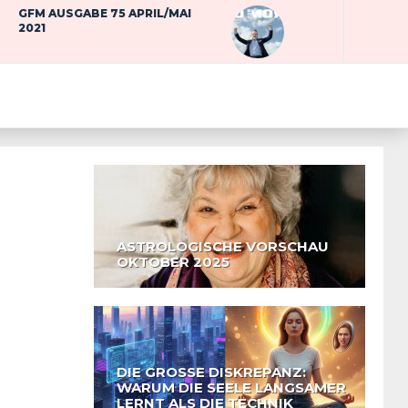
GFM AUSGABE 75 APRIL/MAI
2021
MIR
ASTROLOGISCHE VORSCHAU
OKTOBER 2025
DIE GROSSE DISKREPANZ: W
ARUM DIE SEELE LANGSAMER L
ERNT ALS DIE TECHNIK