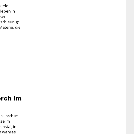
Seele
 leben in
oser
schleunigt
terie, die...
orch im
s Lorch im
ase im
emstal, in
in wahres