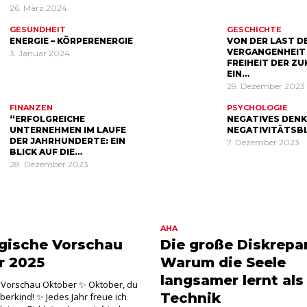
26. März 2024
GESUNDHEIT
GESCHICHTE
ENERGIE – KÖRPERENERGIE
VON DER LAST D
VERGANGENHEIT
3. Januar 2024
FREIHEIT DER Z
EIN…
29. Dezember 2023
REISEN
FINANZEN
PSYCHOLOGIE
Ein wunde
“ERFOLGREICHE
NEGATIVES DENK
UNTERNEHMEN IM LAUFE
NEGATIVITÄTSB
Reiseberic
DER JAHRHUNDERTE: EIN
7. Dezember 2023
BLICK AUF DIE…
tives
Remstal
28. Dezember 2023
AHA
gische Vorschau
Die große Diskrepa
r 2025
Warum die Seele
langsamer lernt als
e Vorschau Oktober ✨ Oktober, du
Technik
erkind! ✨ Jedes Jahr freue ich