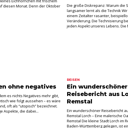
kleines Eichhörnchen mit frischem
Die große Diskrepanz: Warum die 
uf diesen Monat. Denn der Oktober
langsamer lernt als die Technik Wir
einem Zeitalter rasanter, beispiell
Veränderung. Die Technisierung be
jeden Aspekt unseres Lebens. Die Ma
REISEN
en ohne negatives
Ein wunderschöner
Reisebericht aus L
 dem es nichts Negatives mehr gibt,
Remstal
tisch wie folgt aussehen – es wäre
nd, oft als “utopisch” bezeichnet.
Ein wunderschöner Reisebericht au
ge Aspekte, die dabei...
Remstal Lorch – Eine malerische O
Remstal Die kleine Stadt Lorch im R
Baden-Württemberg gelegen, ist e