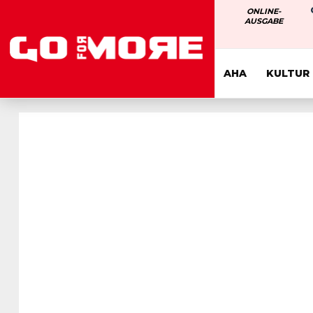
ONLINE-
AUSGABE
AUS DER REGION
AHA
KULTUR
DIE UNRUHE – IN
23. OKTOBER 2025
Alfred Brandner