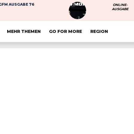
GFM AUSGABE 76
ONLINE-
AUSGABE
MEHR THEMEN
GO FOR MORE
REGION
 MEINER UHR UND IN 