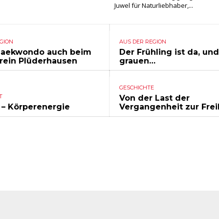
Juwel für Naturliebhaber,...
GION
AUS DER REGION
Taekwondo auch beim
Der Frühling ist da, und
rein Plüderhausen
grauen…
GESCHICHTE
T
Von der Last der
 – Körperenergie
Vergangenheit zur Frei