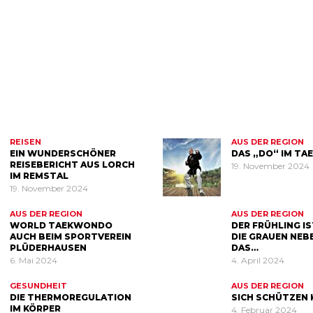
REISEN
AUS DER REGION
EIN WUNDERSCHÖNER
DAS „DO“ IM T
REISEBERICHT AUS LORCH
19. November 2024
IM REMSTAL
19. November 2024
AUS DER REGION
AUS DER REGION
WORLD TAEKWONDO
DER FRÜHLING IS
AUCH BEIM SPORTVEREIN
DIE GRAUEN NEB
PLÜDERHAUSEN
DAS…
6. Mai 2024
4. April 2024
GESUNDHEIT
AUS DER REGION
DIE THERMOREGULATION
SICH SCHÜTZEN
IM KÖRPER
4. Februar 2024