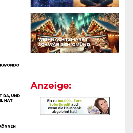
WEIHNACHTSMARKT
SCHWÄBISCH GMÜND
AEKWONDO
Anzeige:
T DA, UND
EL HAT
 KÖNNEN