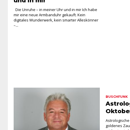
und in mir
Die Unruhe – in meiner Uhr und in mir Ich habe
mir eine neue Armbanduhr gekauft. Kein
digitales Wunderwerk, kein smarter Alleskönner
–...
AHA
Ein Leben ohne nega
BUSCHFUNK
Astrolo
Oktobe
Astrologisch
goldenes Zaub