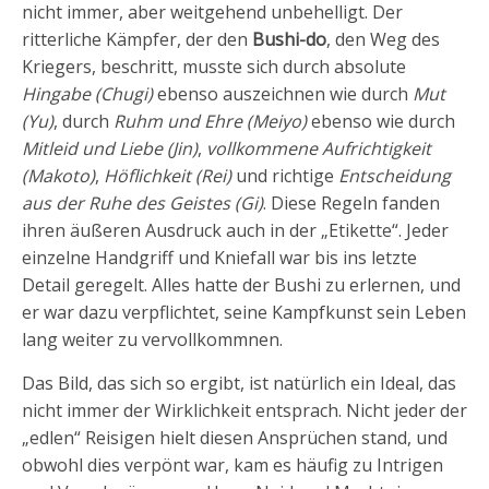
nicht immer, aber weitgehend unbehelligt. Der
ritterliche Kämpfer, der den
Bushi-do
, den Weg des
Kriegers, beschritt, musste sich durch absolute
Hingabe (Chugi)
ebenso auszeichnen wie durch
Mut
(Yu)
, durch
Ruhm und Ehre (Meiyo)
ebenso wie durch
Mitleid und Liebe (Jin)
,
vollkommene Aufrichtigkeit
(Makoto)
,
Höflichkeit (Rei)
und richtige
Entscheidung
aus der Ruhe des Geistes (Gi)
. Diese Regeln fanden
ihren äußeren Ausdruck auch in der „Etikette“. Jeder
einzelne Handgriff und Kniefall war bis ins letzte
Detail geregelt. Alles hatte der Bushi zu erlernen, und
er war dazu verpflichtet, seine Kampfkunst sein Leben
lang weiter zu vervollkommnen.
Das Bild, das sich so ergibt, ist natürlich ein Ideal, das
nicht immer der Wirklichkeit entsprach. Nicht jeder der
„edlen“ Reisigen hielt diesen Ansprüchen stand, und
obwohl dies verpönt war, kam es häufig zu Intrigen