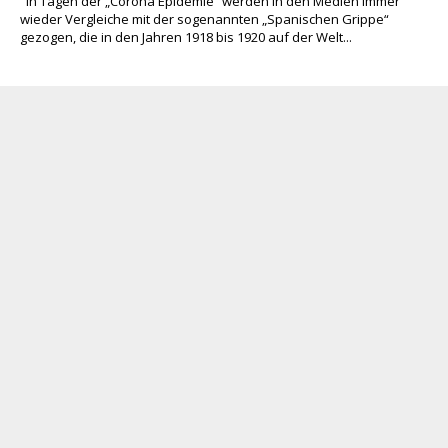
In Tagen der „Corona Epidemie“ werden in den Medien immer
wieder Vergleiche mit der sogenannten „Spanischen Grippe“
gezogen, die in den Jahren 1918 bis 1920 auf der Welt...