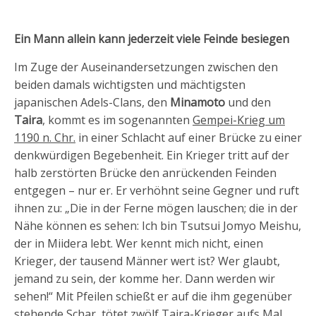
Ein Mann allein kann jederzeit viele Feinde besiegen
Im Zuge der Auseinandersetzungen zwischen den
beiden damals wichtigsten und mächtigsten
japanischen Adels-Clans, den
Minamoto
und den
Taira
, kommt es im sogenannten
Gempei-Krieg um
1190 n. Chr.
in einer Schlacht auf einer Brücke zu einer
denkwürdigen Begebenheit. Ein Krieger tritt auf der
halb zerstörten Brücke den anrückenden Feinden
entgegen – nur er. Er verhöhnt seine Gegner und ruft
ihnen zu: „Die in der Ferne mögen lauschen; die in der
Nähe können es sehen: Ich bin Tsutsui Jomyo Meishu,
der in Miidera lebt. Wer kennt mich nicht, einen
Krieger, der tausend Männer wert ist? Wer glaubt,
jemand zu sein, der komme her. Dann werden wir
sehen!“ Mit Pfeilen schießt er auf die ihm gegenüber
stehende Schar, tötet zwölf Taira-Krieger aufs Mal