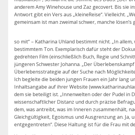
anderem Amy Winehouse und Zaz gecovert. Bis sie in
Antwort gibt ein Vers aus „kleineReise“. Vielleicht. 
gemeinsam ist man zweimal schwer, manche lösen’s gle
so mit“ – Katharina Uhland bestimmt nicht. „In allem, 
bestimmtem Ton. Exemplarisch dafür steht der Dokume
gedrehten Film (einschließlich Buch, Regie und Schnit
jüngeren Schwester Johanna. „Der Überlebenskampf 
Überlebensstrategie auf der Suche nach Möglichkeite
Ich begleite die beiden jungen Frauen ein Jahr lang 
Inhaltsangabe auf ihrer Website (www.katharinauhlan
dem sie beteiligt ist. „Innenwelten oder der Pudel in 
wissenschaftlicher Distanz und durch präzise Befragu
dem, was antreibt, was im Inneren zusammenhält, nac
Gleichgültigkeit, Egoismus und Ausgrenzung an. Ja,
entgegentreten“. Diese Haltung ist für die Frau mit de