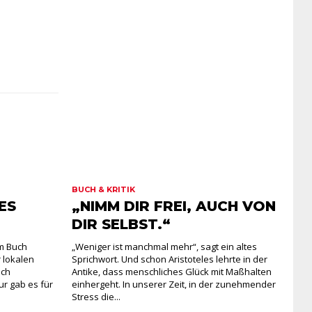
BUCH & KRITIK
ES
„NIMM DIR FREI, AUCH VON
DIR SELBST.“
em Buch
„Weniger ist manchmal mehr“, sagt ein altes
r lokalen
Sprichwort. Und schon Aristoteles lehrte in der
ich
Antike, dass menschliches Glück mit Maßhalten
ur gab es für
einhergeht. In unserer Zeit, in der zunehmender
Stress die...