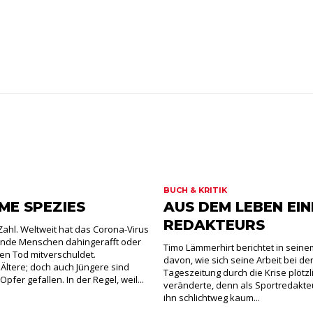
BUCH & KRITIK
ME SPEZIES
AUS DEM LEBEN EIN
REDAKTEURS
 Zahl. Weltweit hat das Corona-Virus
nde Menschen dahingerafft oder
Timo Lämmerhirt berichtet in sein
en Tod mitverschuldet.
davon, wie sich seine Arbeit bei de
ltere; doch auch Jüngere sind
Tageszeitung durch die Krise plötzl
pfer gefallen. In der Regel, weil...
veränderte, denn als Sportredakte
ihn schlichtweg kaum...