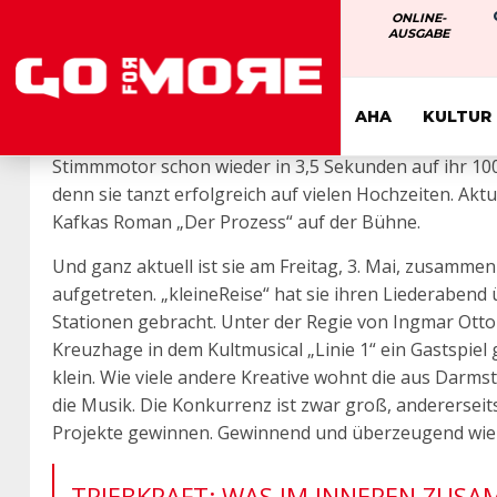
ONLINE-
AUSGABE
Wer Katharina Uhland interviewt, muss schnell schre
spricht ohne Punkt und Komma, leider nahezu druckr
Da muss man am Ball bleiben, sonst steht man inhal
AHA
KULTUR
an, führen dann zu einem verständnisvollen „Ich weiß,
MANCHM
Stimmmotor schon wieder in 3,5 Sekunden auf ihr 100
denn sie tanzt erfolgreich auf vielen Hochzeiten. Akt
Kafkas Roman „Der Prozess“ auf der Bühne.
Und ganz aktuell ist sie am Freitag, 3. Mai, zusamm
aufgetreten. „kleineReise“ hat sie ihren Liederabend 
Stationen gebracht. Unter der Regie von Ingmar Otto 
Kreuzhage in dem Kultmusical „Linie 1“ ein Gastspiel 
klein. Wie viele andere Kreative wohnt die aus Darmst
die Musik. Die Konkurrenz ist zwar groß, anderersei
Projekte gewinnen. Gewinnend und überzeugend wie sie
TRIEBKRAFT: WAS IM INNEREN ZUS