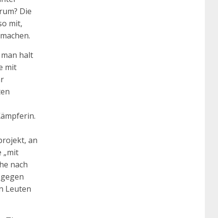
arum? Die
so mit,
f machen.
 man halt
e mit
hr
ten
Kämpferin.
rojekt, an
e „mit
che nach
d gegen
en Leuten