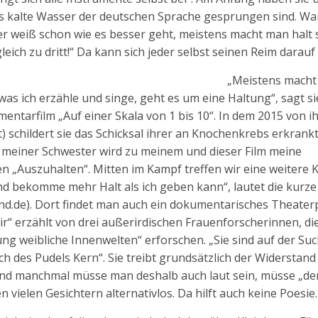
s kalte Wasser der deutschen Sprache gesprungen sind. W
„Wer weiß schon wie es besser geht, meistens macht man halt 
ich zu dritt!“ Da kann sich jeder selbst seinen Reim darau
„Meistens macht
was ich erzähle und singe, geht es um eine Haltung“, sagt si
ntarfilm „Auf einer Skala von 1 bis 10“. In dem 2015 von i
t) schildert sie das Schicksal ihrer an Knochenkrebs erkrank
meiner Schwester wird zu meinem und dieser Film meine
n „Auszuhalten“. Mitten im Kampf treffen wir eine weitere 
und bekomme mehr Halt als ich geben kann“, lautet die kurze
d.de). Dort findet man auch ein dokumentarisches Theaterp
Dir“ erzählt von drei außerirdischen Frauenforscherinnen, di
ng weibliche Innenwelten“ erforschen. „Sie sind auf der Su
h des Pudels Kern“. Sie treibt grundsätzlich der Widerstan
 und manchmal müsse man deshalb auch laut sein, müsse „d
n vielen Gesichtern alternativlos. Da hilft auch keine Poesie.