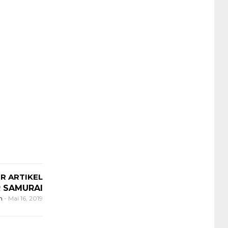
R ARTIKEL
R SAMURAI
n
-
Mai 16, 2019