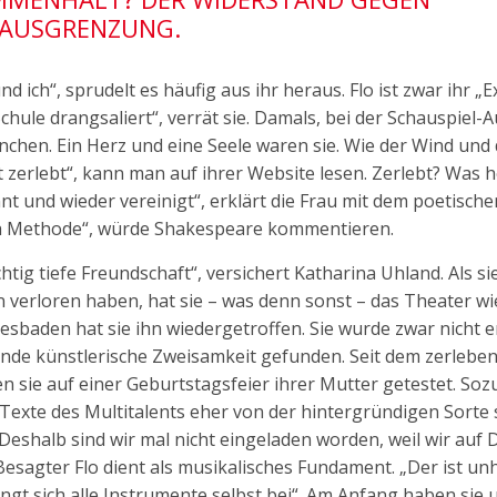
 AUSGRENZUNG.
d ich“, sprudelt es häufig aus ihr heraus. Flo ist zwar ihr „E
hule drangsaliert“, verrät sie. Damals, bei der Schauspiel-
chen. Ein Herz und eine Seele waren sie. Wie der Wind und
 zerlebt“, kann man auf ihrer Website lesen. Zerlebt? Was 
nt und wieder vereinigt“, erklärt die Frau mit dem poetische
ch Methode“, würde Shakespeare kommentieren.
htig tiefe Freundschaft“, versichert Katharina Uhland. Als si
verloren haben, hat sie – was denn sonst – das Theater wi
aden hat sie ihn wiedergetroffen. Sie wurde zwar nicht e
ernde künstlerische Zweisamkeit gefunden. Seit dem zerleben 
ben sie auf einer Geburtstagsfeier ihrer Mutter getestet. So
Texte des Multitalents eher von der hintergründigen Sorte s
Deshalb sind wir mal nicht eingeladen worden, weil wir auf 
Besagter Flo dient als musikalisches Fundament. „Der ist un
ngt sich alle Instrumente selbst bei“. Am Anfang haben sie 