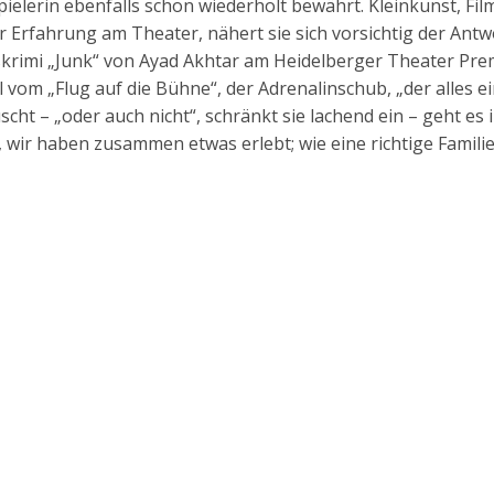
ielerin ebenfalls schon wiederholt bewährt. Kleinkunst, Fil
ehr Erfahrung am Theater, nähert sie sich vorsichtig der Ant
tskrimi „Junk“ von Ayad Akhtar am Heidelberger Theater Pre
l vom „Flug auf die Bühne“, der Adrenalinschub, „der alles e
ht – „oder auch nicht“, schränkt sie lachend ein – geht es i
 wir haben zusammen etwas erlebt; wie eine richtige Familie