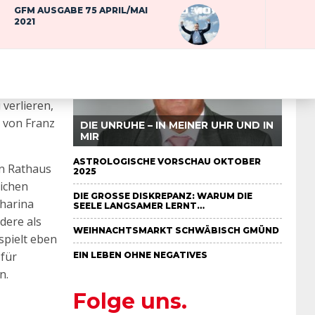
GFM AUSGABE 75 APRIL/MAI
2021
auspielerin
rzögerung
land ihren
UT SEIN
verlieren,
g von Franz
DIE UNRUHE – IN MEINER UHR UND IN
MIR
ASTROLOGISCHE VORSCHAU OKTOBER
en Rathaus
2025
lichen
DIE GROSSE DISKREPANZ: WARUM DIE S
tharina
EELE LANGSAMER LERNT…
dere als
WEIHNACHTSMARKT SCHWÄBISCH GMÜND
spielt eben
 für
EIN LEBEN OHNE NEGATIVES
n.
Folge uns.