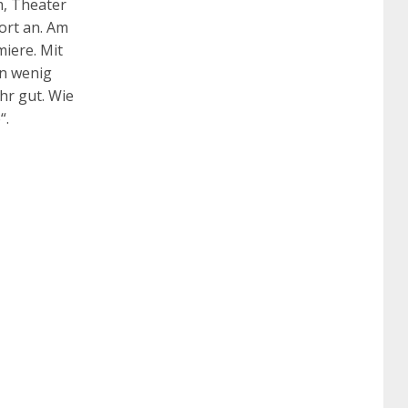
m, Theater
wort an. Am
miere. Mit
in wenig
hr gut. Wie
“.