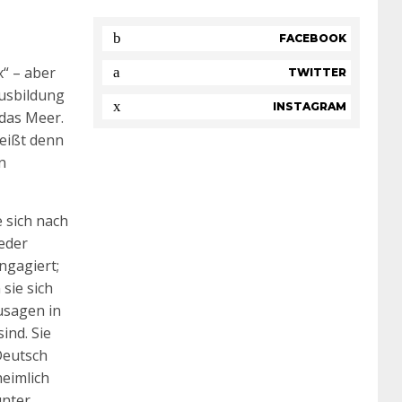
FACEBOOK
x“ – aber
TWITTER
Ausbildung
INSTAGRAM
 das Meer.
heißt denn
n
e sich nach
eder
ngagiert;
sie sich
zusagen in
ind. Sie
Deutsch
heimlich
unter