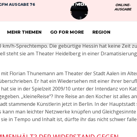
GFM AUSGABE 76
ONLINE-
AUSGABE
iben können. Sehr schnell. Die 36 Lenze junge singende Sch
eif.
tlich rasch im Abseits. Hilferufe um Pausen kommen mit Ve
MEHR THEMEN
GO FOR MORE
REGION
 ich rede viel zu schnell“ – und schon beschleunigt Frau Uh
AL MUSS MAN LA
 km/h-Sprechtempo. Die gebürtige Hessin hat keine Zeit zu 
uell steht sie am Theater Heidelberg in einer Dramatisierun
Ist dies schon Wahnsinn, so hat es doch
Methode!
en mit Florian Thunemann am Theater der Stadt Aalen im Alt
überschrieben. Er hat ein Wiedersehen mit einer ihrer beruf
hat sie in der Spielzeit 2009/10 unter der Intendanz von Ka
gegeben. „kleineReise“? Ihre Reise an den Kocher ist alles an
adt stammende Künstlerin jetzt in Berlin. In der Hauptstadt 
ts kann man leichter Netzwerke knüpfen und Gleichgesinnte
 in Tempo und Inhalt ist, dürfte ihr das nicht schwer falle
AMMENHÄLT? DER WIDERSTAND GEGEN