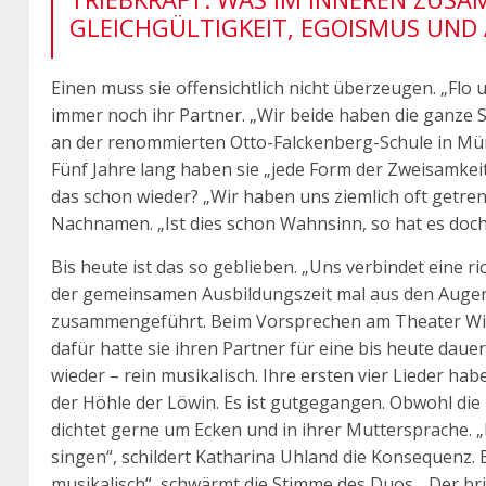
GLEICHGÜLTIGKEIT, EGOISMUS UND
Einen muss sie offensichtlich nicht überzeugen. „Flo un
immer noch ihr Partner. „Wir beide haben die ganze Sc
an der renommierten Otto-Falckenberg-Schule in Mün
Fünf Jahre lang haben sie „jede Form der Zweisamkeit
das schon wieder? „Wir haben uns ziemlich oft getren
Nachnamen. „Ist dies schon Wahnsinn, so hat es do
Bis heute ist das so geblieben. „Uns verbindet eine ric
der gemeinsamen Ausbildungszeit mal aus den Augen 
zusammengeführt. Beim Vorsprechen am Theater Wiesb
dafür hatte sie ihren Partner für eine bis heute dau
wieder – rein musikalisch. Ihre ersten vier Lieder ha
der Höhle der Löwin. Es ist gutgegangen. Obwohl die 
dichtet gerne um Ecken und in ihrer Muttersprache. „
singen“, schildert Katharina Uhland die Konsequenz. 
musikalisch“, schwärmt die Stimme des Duos. „Der bri