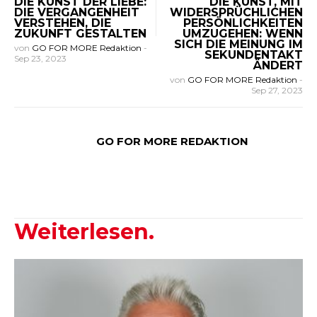
DIE KUNST DER LIEBE:
DIE KUNST, MIT
DIE VERGANGENHEIT
WIDERSPRÜCHLICHEN
VERSTEHEN, DIE
PERSÖNLICHKEITEN
ZUKUNFT GESTALTEN
UMZUGEHEN: WENN
SICH DIE MEINUNG IM
von
GO FOR MORE Redaktion
-
SEKUNDENTAKT
Sep 23, 2023
ÄNDERT
von
GO FOR MORE Redaktion
-
Sep 27, 2023
GO FOR MORE REDAKTION
Weiterlesen.