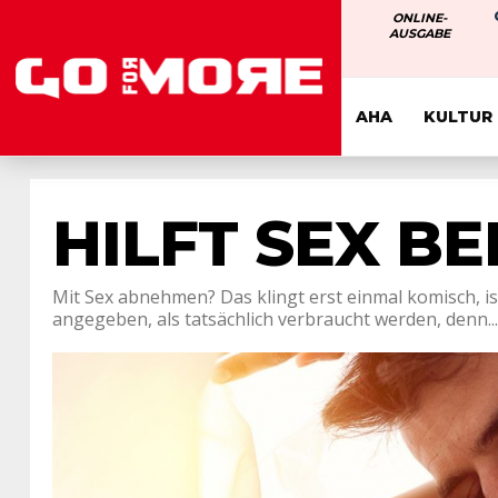
ONLINE-
AUSGABE
AHA
KULTUR
HILFT SEX B
Mit Sex abnehmen? Das klingt erst einmal komisch, i
angegeben, als tatsächlich verbraucht werden, denn...