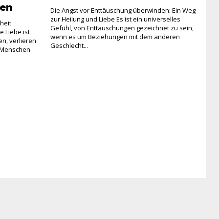
ten
Die Angst vor Enttäuschung überwinden: Ein Weg
zur Heilung und Liebe Es ist ein universelles
heit
Gefühl, von Enttäuschungen gezeichnet zu sein,
e Liebe ist
wenn es um Beziehungen mit dem anderen
en, verlieren
Geschlecht...
i Menschen