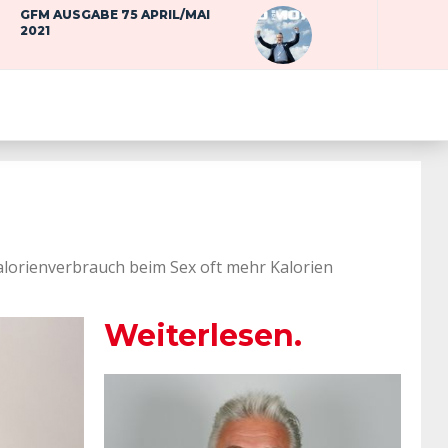
GFM AUSGABE 75 APRIL/MAI
2021
Kalorienverbrauch beim Sex oft mehr Kalorien
Weiterlesen.