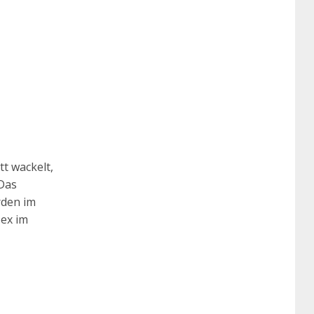
t wackelt,
 Das
rden im
Sex im