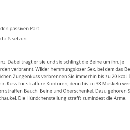
r den passiven Part
 Schoß setzen
z. Dabei trägt er sie und sie schlingt die Beine um ihn. Je
rden verbrannt. Wilder hemmungsloser Sex, bei dem das Bet
tlichen Zungenkuss verbrennen Sie immerhin bis zu 20 kcal.
 ein Kuss für straffere Konturen, denn bis zu 38 Muskeln we
gen straffen Bauch, Beine und Oberschenkel. Dazu gehören 
schaukel. Die Hündchenstellung strafft zumindest die Arme.