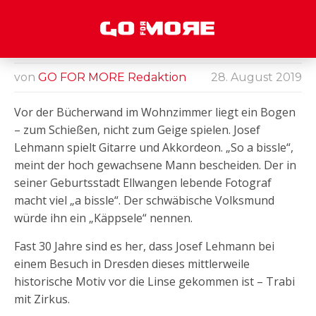
DER MANN HAT DEN
BOGEN RAUS – JOSEF
LEHMANN
von
GO FOR MORE Redaktion
28. August 2019
Vor der
Vor der Bücherwand im Wohnzimmer liegt ein Bogen
Bücherwand
im
– zum Schießen, nicht zum Geige spielen. Josef
Wohnzimme
Lehmann spielt Gitarre und Akkordeon. „So a bissle“,
r liegt ein
meint der hoch gewachsene Mann bescheiden. Der in
Bogen - zum
Schießen,
seiner Geburtsstadt Ellwangen lebende Fotograf
nicht zum
macht viel „a bissle“. Der schwäbische Volksmund
Geige
spielen.
würde ihn ein „Käppsele“ nennen.
Fast 30 Jahre sind es her, dass Josef Lehmann bei
einem Besuch in Dresden dieses mittlerweile
historische Motiv vor die Linse gekommen ist – Trabi
mit Zirkus.