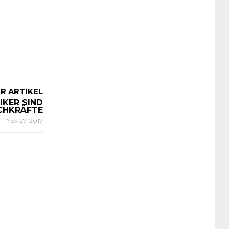
R ARTIKEL
KER SIND
CHKRÄFTE
n
-
Nov 27, 2017