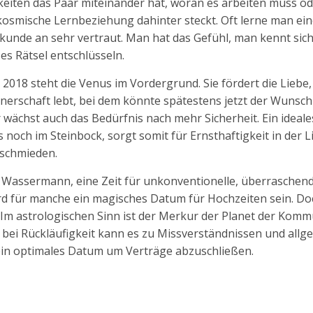
keiten das Paar miteinander hat, woran es arbeiten muss o
 kosmische Lernbeziehung dahinter steckt. Oft lerne man ei
unde an sehr vertraut. Man hat das Gefühl, man kennt sich
es Rätsel entschlüsseln.
r 2018 steht die Venus im Vordergrund. Sie fördert die Liebe,
rtnerschaft lebt, bei dem könnte spätestens jetzt der Wunsc
ächst auch das Bedürfnis nach mehr Sicherheit. Ein ideales
s noch im Steinbock, sorgt somit für Ernsthaftigkeit in der 
u schmieden.
n Wassermann, eine Zeit für unkonventionelle, überraschen
d für manche ein magisches Datum für Hochzeiten sein. Do
. Im astrologischen Sinn ist der Merkur der Planet der Kom
rs bei Rückläufigkeit kann es zu Missverständnissen und all
n optimales Datum um Verträge abzuschließen.