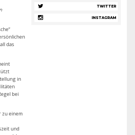
TWITTER
n
INSTAGRAM
sche“
persönlichen
all das
meint
tützt
tellung in
litäten
Regel bei
er zu einem
szeit und