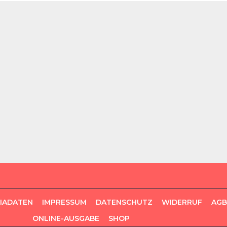
DIADATEN
IMPRESSUM
DATENSCHUTZ
WIDERRUF
AGB
ONLINE-AUSGABE
SHOP