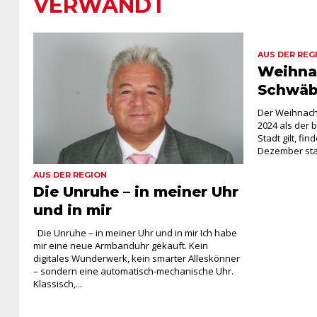
VERWANDT
AUS DER REG
Weihna
Schwäb
Der Weihnach
2024 als der 
Stadt gilt, fi
Dezember statt
AUS DER REGION
Die Unruhe – in meiner Uhr
und in mir
Die Unruhe – in meiner Uhr und in mir Ich habe
mir eine neue Armbanduhr gekauft. Kein
digitales Wunderwerk, kein smarter Alleskönner
– sondern eine automatisch-mechanische Uhr.
Klassisch,...