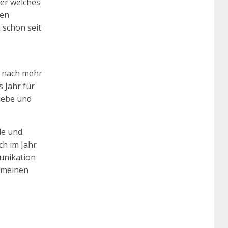
der welches
nen
 schon seit
h nach mehr
 Jahr für
Liebe und
de und
ch im Jahr
munikation
gemeinen