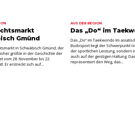
ION
AUS DER REGION
chtsmarkt
Das „Do“ im Taek
isch Gmünd
Das „Do“ im Taekwondo Im asiatis
Budosport liegt der Schwerpunkt ni
tsmarkt in Schwäbisch Gmünd, der
der sportlichen Leistung, sondern
bisher größte in der Geschichte der
auch auf der geistigen Haltung. Da
ndet vom 28. November bis 22.
repräsentiert den Weg, das...
. Er erstreckt sich auf...