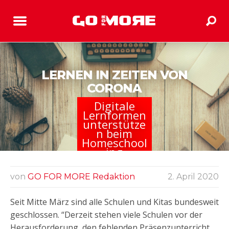
LERNEN IN ZEITEN VON
CORONA
Digitale
Lernformen
unterstütze
n beim
Homeschool
ing
von
GO FOR MORE Redaktion
2. April 2020
Seit Mitte März sind alle Schulen und Kitas bundesweit
geschlossen. “Derzeit stehen viele Schulen vor der
Herausforderung, den fehlenden Präsenzunterricht