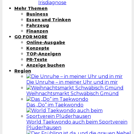
Irisdiagnose
Mehr Themen
Business
Essen und Trinken
Fahrzeug
Finanzen
GO FOR MORE
Online-Ausgabe
Konzepte
TOP-Anzeigen
PR-Texte
Anzeige buchen
Region
Die Unruhe – in meiner Uhr und in mir
Weihnachtsmarkt Schwäbisch Gmünd
Das „Do“ im Taekwondo
World Taekwondo auch beim Sportverein
Plüderhausen