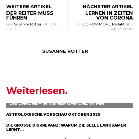
WEITERE ARTIKEL
NÄCHSTER ARTIKEL
DER REITER MUSS
LERNEN IN ZEITEN
FÜHREN
VON CORONA
von
Susanne Rötter
-
Mrz 28,
von
GO FOR MORE Redaktion
-
2020
Apr 2, 2020
SUSANNE RÖTTER
Weiterlesen.
DIE UNRUHE – IN MEINER UHR UND IN MIR
ASTROLOGISCHE VORSCHAU OKTOBER 2025
DIE GROSSE DISKREPANZ: WARUM DIE SEELE LANGSAMER L
ERNT…