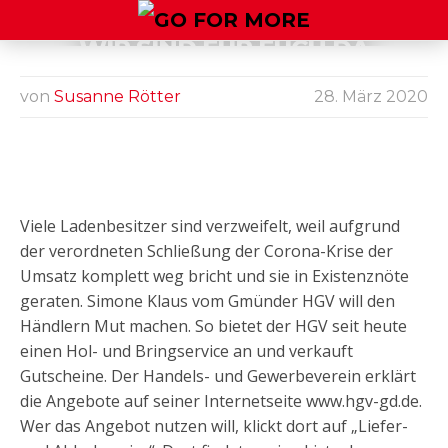
WIR SIND FÜR EUCH DA
DIE NEUE
PLATTFORM
von
Susanne Rötter
28. März 2020
DES HGV
Viele Ladenbesitzer sind verzweifelt, weil aufgrund
der verordneten Schließung der Corona-Krise der
Umsatz komplett weg bricht und sie in Existenznöte
geraten. Simone Klaus vom Gmünder HGV will den
Händlern Mut machen. So bietet der HGV seit heute
einen Hol- und Bringservice an und verkauft
Gutscheine. Der Handels- und Gewerbeverein erklärt
die Angebote auf seiner Internetseite www.hgv-gd.de.
Wer das Angebot nutzen will, klickt dort auf „Liefer-