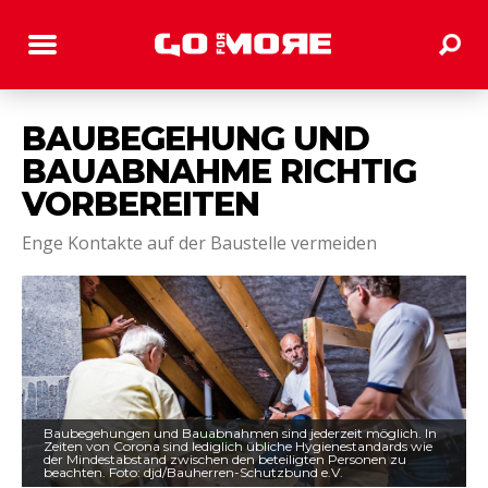
BAUBEGEHUNG UND
BAUABNAHME RICHTIG
VORBEREITEN
Enge Kontakte auf der Baustelle vermeiden
Baubegehungen und Bauabnahmen sind jederzeit möglich. In
Zeiten von Corona sind lediglich übliche Hygienestandards wie
der Mindestabstand zwischen den beteiligten Personen zu
beachten. Foto: djd/Bauherren-Schutzbund e.V.