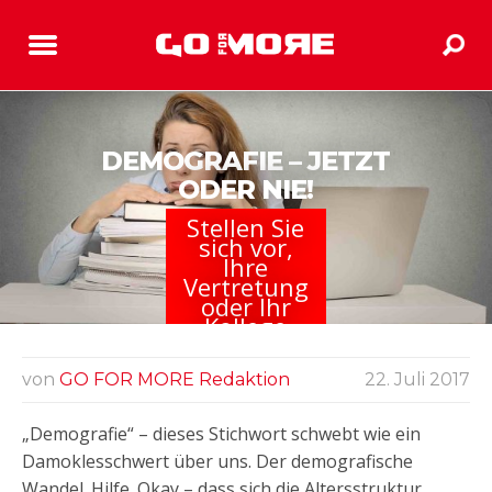
DEMOGRAFIE – JETZT
ODER NIE!
Stellen Sie
sich vor,
Ihre
Vertretung
oder Ihr
Kollege
gewinnt im
Lotto.
von
GO FOR MORE Redaktion
22. Juli 2017
„Demografie“ – dieses Stichwort schwebt wie ein
Damoklesschwert über uns. Der demografische
Wandel. Hilfe. Okay – dass sich die Altersstruktur