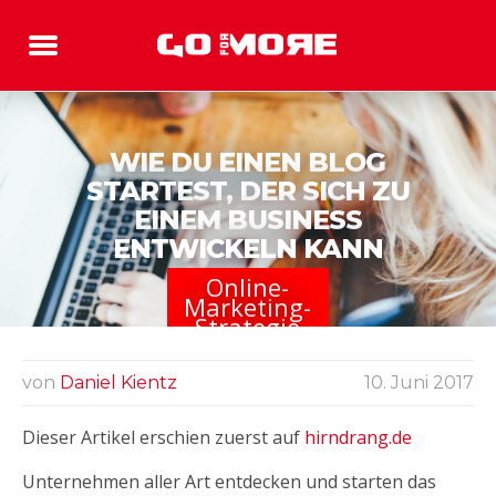
WIE DU EINEN BLOG
STARTEST, DER SICH ZU
EINEM BUSINESS
ENTWICKELN KANN
Online-
Marketing-
Strategie
von
Daniel Kientz
10. Juni 2017
Dieser Artikel erschien zuerst auf
hirndrang.de
Unternehmen aller Art entdecken und starten das