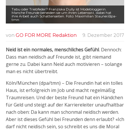
Tabu oder Triebfeder? Franziska Dully ist Modebloggerin.
Manche Freunde beneiden sie um ihren Lebensstil, dabei hat
ihre Arbeit auch Schattenseiten. Foto: Maximilian Stauner/dpa-
tmn
von
GO FOR MORE Redaktion
9. Dezember 2017
Neid ist ein normales, menschliches Gefühl
. Dennoch:
Dass man neidisch auf Freunde ist, gibt niemand
gerne zu. Dabei kann Neid auch motivieren – solange
man es nicht übertreibt.
Köln/München (dpa/tmn) – Die Freundin hat ein tolles
Haus, ist erfolgreich im Job und macht regelmäßig
Traumreisen. Und der beste Freund hat ein Händchen
für Geld und steigt auf der Karriereleiter unaufhaltbar
nach oben: Da kann man schonmal neidisch werden.
Aber ist dieses Gefühl bei Freunden denn erlaubt? «Ich
darf nicht neidisch sein, so schreibt es uns die Moral