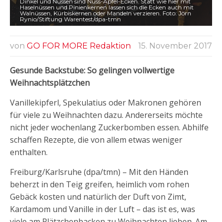
Dinkel und Nüssen sind Nuss-Apfel-Ecken. Statt wie hier mit
Haselnüssen und Pinienkernen lassen sich die Ecken auch mit
Walnüssen, Kürbiskernen oder Mandeln verzieren. Foto: Jörn
Rynio/Stiftung Warentest/dpa-tmn
von
GO FOR MORE Redaktion
15. November 2017
Gesunde Backstube: So gelingen vollwertige
Weihnachtsplätzchen
Vanillekipferl, Spekulatius oder Makronen gehören
für viele zu Weihnachten dazu. Andererseits möchte
nicht jeder wochenlang Zuckerbomben essen. Abhilfe
schaffen Rezepte, die von allem etwas weniger
enthalten.
Freiburg/Karlsruhe (dpa/tmn) – Mit den Händen
beherzt in den Teig greifen, heimlich vom rohen
Gebäck kosten und natürlich der Duft von Zimt,
Kardamom und Vanille in der Luft – das ist es, was
viele am Plätzchenbacken zu Weihnachten lieben. Am