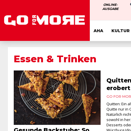
ONLINE-
AUSGABE
AHA
KULTUR
Essen & Trinken
Quitten
erobert
GO FOR MORE
Quitten: Ein 
Quitte nur in
Natürlich nich
sowohl in her
Desserts oder
Gesunde Backstube: So
Würzburg (dpa