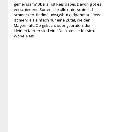
gemeinsam? Überall ist Reis dabei. Davon gibt es
verschiedene Sorten, die alle unterschiedlich
schmecken. Berlin/Ludwigsburg (dpa/tmn) – Reis
ist mehr als einfach nur eine Zutat, die den
Magen füllt. Ob gekocht oder gebraten, die
kleinen Körner sind eine Delikatesse für sich.
Wobei Reis...