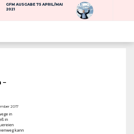
GFM AUSGABE 75 APRIL/MAI
2021
 –
tember 2017
wege in
eß in
auereien
eienweg kann