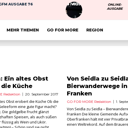
GFM AUSGABE 76
ONLINE-
AUSGABE
MEHR THEMEN
GO FOR MORE
REGION
: Ein altes Obst
Von Seidla zu Seidla
 die Küche
Bierwanderwege in
Franken
 Redaktion
20. September 2017
altes Obst erobert die Küche Ob die
GO FOR MORE Redaktion
1. Sep
 Geleeform eine gute Figur macht?
Von Seidla zu Seidla – Bierwander
t. Die goldgelbe Frucht glänzt
Franken Die kleine Gemeinde Aufs
zhaften Speisen, als auch süßen
Oberfranken hält mit vier Privatbr
 flüssig als Wein und Likör.
einen Weltrekord. Auf dem Brauer
/tmn) – Schön sind sie nicht