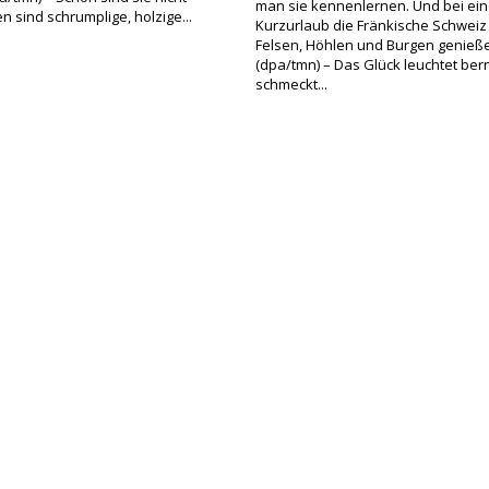
man sie kennenlernen. Und bei ei
n sind schrumplige, holzige...
Kurzurlaub die Fränkische Schweiz 
Felsen, Höhlen und Burgen genieß
(dpa/tmn) – Das Glück leuchtet ber
schmeckt...