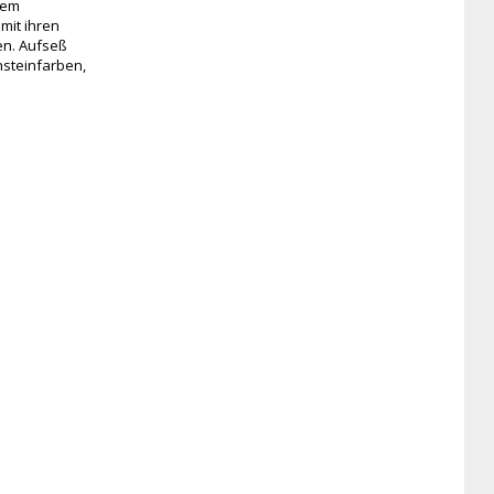
nem
mit ihren
en. Aufseß
nsteinfarben,