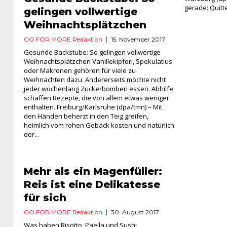
gerade: Quitte
gelingen vollwertige
Weihnachtsplätzchen
GO FOR MORE Redaktion
15. November 2017
Gesunde Backstube: So gelingen vollwertige
Weihnachtsplätzchen Vanillekipferl, Spekulatius
oder Makronen gehören für viele zu
Weihnachten dazu. Andererseits möchte nicht
jeder wochenlang Zuckerbomben essen. Abhilfe
schaffen Rezepte, die von allem etwas weniger
enthalten. Freiburg/Karlsruhe (dpa/tmn) – Mit
den Händen beherzt in den Teig greifen,
heimlich vom rohen Gebäck kosten und natürlich
der...
Mehr als ein Magenfüller:
Reis ist eine Delikatesse
für sich
GO FOR MORE Redaktion
30. August 2017
Was haben Risotto, Paella und Sushi