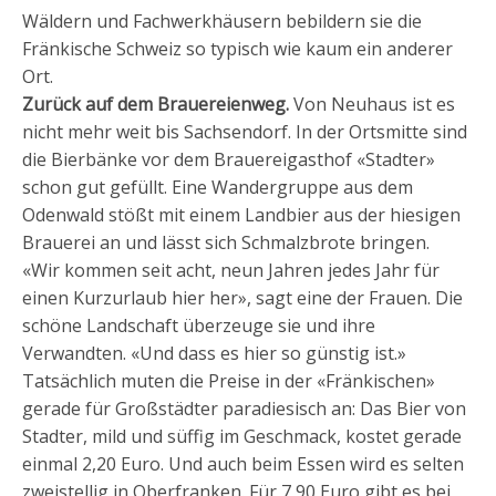
Wäldern und Fachwerkhäusern bebildern sie die
Fränkische Schweiz so typisch wie kaum ein anderer
Ort.
Zurück auf dem Brauereienweg.
Von Neuhaus ist es
nicht mehr weit bis Sachsendorf. In der Ortsmitte sind
die Bierbänke vor dem Brauereigasthof «Stadter»
schon gut gefüllt. Eine Wandergruppe aus dem
Odenwald stößt mit einem Landbier aus der hiesigen
Brauerei an und lässt sich Schmalzbrote bringen.
«Wir kommen seit acht, neun Jahren jedes Jahr für
einen Kurzurlaub hier her», sagt eine der Frauen. Die
schöne Landschaft überzeuge sie und ihre
Verwandten. «Und dass es hier so günstig ist.»
Tatsächlich muten die Preise in der «Fränkischen»
gerade für Großstädter paradiesisch an: Das Bier von
Stadter, mild und süffig im Geschmack, kostet gerade
einmal 2,20 Euro. Und auch beim Essen wird es selten
zweistellig in Oberfranken. Für 7,90 Euro gibt es bei