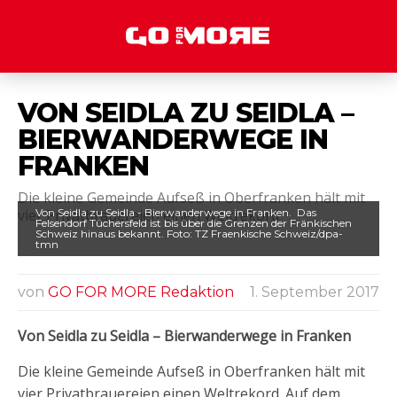
VON SEIDLA ZU SEIDLA –
BIERWANDERWEGE IN
FRANKEN
Die kleine Gemeinde Aufseß in Oberfranken hält mit
vier Privatbrauereien einen Weltrekord
Von Seidla zu Seidla - Bierwanderwege in Franken. Das
Felsendorf Tüchersfeld ist bis über die Grenzen der Fränkischen
Schweiz hinaus bekannt. Foto: TZ Fraenkische Schweiz/dpa-
tmn
von
GO FOR MORE Redaktion
1. September 2017
Von Seidla zu Seidla – Bierwanderwege in Franken
Die kleine Gemeinde Aufseß in Oberfranken hält mit
vier Privatbrauereien einen Weltrekord. Auf dem