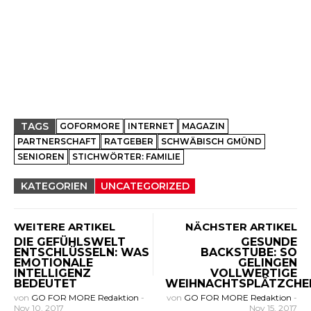
TAGS
GOFORMORE
INTERNET
MAGAZIN
PARTNERSCHAFT
RATGEBER
SCHWÄBISCH GMÜND
SENIOREN
STICHWÖRTER: FAMILIE
KATEGORIEN
UNCATEGORIZED
WEITERE ARTIKEL
NÄCHSTER ARTIKEL
DIE GEFÜHLSWELT
GESUNDE
ENTSCHLÜSSELN: WAS
BACKSTUBE: SO
EMOTIONALE
GELINGEN
INTELLIGENZ
VOLLWERTIGE
BEDEUTET
WEIHNACHTSPLÄTZCHE
von
GO FOR MORE Redaktion
-
von
GO FOR MORE Redaktion
-
Nov 10, 2017
Nov 15, 2017