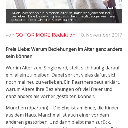
Auch, wer schon ein bisschen älter ist, kann sich jederzeit neu
verlieben. Eine Beziehung lässt sich dann häufig sogar viel freier
gestalten. Foto: Christin Klose/dpa-tmn
von
GO FOR MORE Redaktion
10. November 2017
Freie Liebe: Warum Beziehungen im Alter ganz anders
sein können
Wer im Alter zum Single wird, stellt sich häufig darauf
ein, allein zu bleiben. Dabei spricht vieles dafür, sich
noch mal neu zu verlieben. Ein Paartherapeut erklärt,
warum Ältere ihre Beziehungen oft viel freier und
ganz anders als vorher gestalten können.
München (dpa/tmn) – Die Ehe ist am Ende, die Kinder
aus dem Haus. Manchmal ist auch einer vor dem
anderen gestorben. Und dann bleibt man zurück,