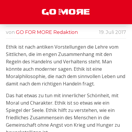
ETHIK – DER SPIEGEL
DER SEELE!
von
GO FOR MORE Redaktion
19. Juli 2017
Ein paar
Gedanken
zu
Ethik ist nach antiken Vorstellungen die Lehre vom
sinnvollem
Sittlichen, die im engen Zusammenhang mit den
Leben und
richtigem
Regeln des Handelns und Verhaltens steht. Man
Handeln
könnte auch moderner sagen. Ethik ist eine
Moralphilosophie, die nach dem sinnvollen Leben und
damit nach dem richtigen Handeln fragt.
Das hat etwas zu tun mit innerlicher Schönheit, mit
Moral und Charakter. Ethik ist so etwas wie ein
Spiegel der Seele. Ethik hilft zu verstehen, wie ein
friedliches Zusammensein des Menschen in die
Gemeinschaft ohne Angst von Krieg und Hunger zu