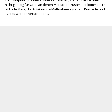
Zum Zeitpunkt, da diese Zeilen entstehen, stehen die Zeichen
nicht günstig für Orte, an denen Menschen zusammenkommen. Es
ist Ende März, die Anti-Corona-Maßnahmen greifen. Konzerte und
Events werden verschoben,...