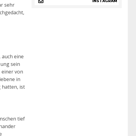
INSTAGRAM
ar sehr
achgedacht,
, auch eine
gung sein
 einer von
iebene in
hatten, ist
nschen tief
inander
e