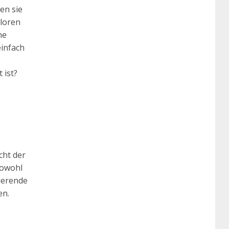
en sie
rloren
ne
einfach
 ist?
cht der
sowohl
ierende
en.