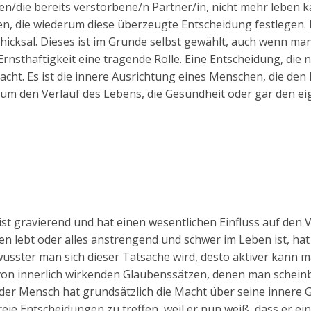
n/die bereits verstorbene/n Partner/in, nicht mehr leben 
n, die wiederum diese überzeugte Entscheidung festlegen. 
icksal. Dieses ist im Grunde selbst gewählt, auch wenn ma
Ernsthaftigkeit eine tragende Rolle. Eine Entscheidung, die n
cht. Es ist die innere Ausrichtung eines Menschen, die den 
i um den Verlauf des Lebens, die Gesundheit oder gar den e
ist gravierend und hat einen wesentlichen Einfluss auf den 
n lebt oder alles anstrengend und schwer im Leben ist, ha
ewusster man sich dieser Tatsache wird, desto aktiver kann m
 von innerlich wirkenden Glaubenssätzen, denen man scheinba
Jeder Mensch hat grundsätzlich die Macht über seine innere 
eie Entscheidungen zu treffen, weil er nun weiß, dass er ein