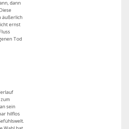
kann, dann
Diese
n äußerlich
icht ernst
Fluss
igenen Tod
Verlauf
t zum
an sein
r hilflos
Gefühlswelt.
e Wahl hat.