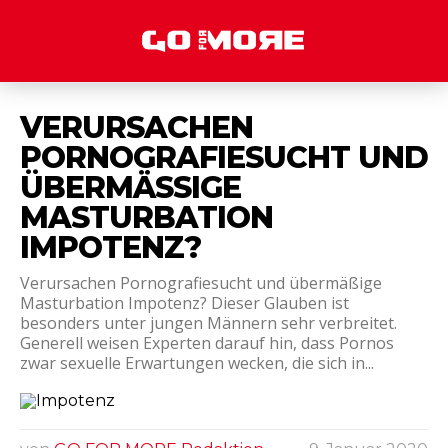
VERURSACHEN
PORNOGRAFIESUCHT UND
ÜBERMÄSSIGE M
ASTURBATION I
MPOTENZ?
Verursachen Pornografiesucht und übermäßige
Masturbation Impotenz? Dieser Glauben ist
besonders unter jungen Männern sehr verbreitet.
Generell weisen Experten darauf hin, dass Pornos
zwar sexuelle Erwartungen wecken, die sich in...