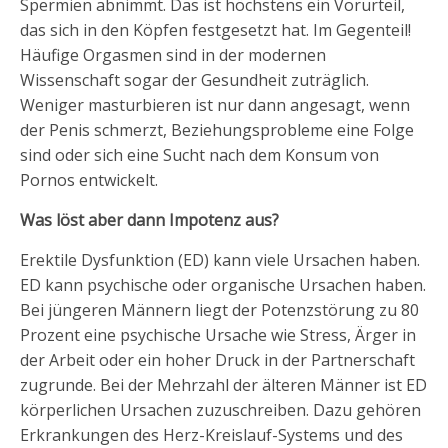
Spermien abnimmt. Das ist höchstens ein Vorurteil,
das sich in den Köpfen festgesetzt hat. Im Gegenteil!
Häufige Orgasmen sind in der modernen
Wissenschaft sogar der Gesundheit zuträglich.
Weniger masturbieren ist nur dann angesagt, wenn
der Penis schmerzt, Beziehungsprobleme eine Folge
sind oder sich eine Sucht nach dem Konsum von
Pornos entwickelt.
Was löst aber dann Impotenz aus?
Erektile Dysfunktion (ED) kann viele Ursachen haben.
ED kann psychische oder organische Ursachen haben.
Bei jüngeren Männern liegt der Potenzstörung zu 80
Prozent eine psychische Ursache wie Stress, Ärger in
der Arbeit oder ein hoher Druck in der Partnerschaft
zugrunde. Bei der Mehrzahl der älteren Männer ist ED
körperlichen Ursachen zuzuschreiben. Dazu gehören
Erkrankungen des Herz-Kreislauf-Systems und des