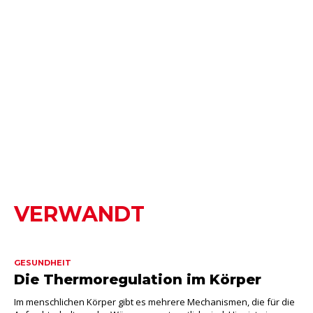
VERWANDT
GESUNDHEIT
Die Thermoregulation im Körper
Im menschlichen Körper gibt es mehrere Mechanismen, die für die