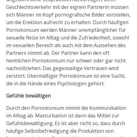
Geschlechtsverkehr mit der eignen Partnerin müssen
sich Männer im Kopf pornografische Bilder vorstellen,
um die Erektion aufrecht zu erhalten. Durch häufigen
Pornokonsum werden Männer unempfänglicher für
sexuelle Reize im Alltag und die Zufriedenheit, sowohl
im sexuellen Bereich als auch mit dem Aussehen des
Partners nimmt ab. Der Partner kann den oft
heimlichen Pornokonsum nur schwer oder gar nicht
nachvollziehen. Das gegenseitige Vertrauen wird
zerstört. Übermäßiger Pornokonsum ist eine Sucht,
die in die Hände eines Psychologen gehört.
Gefühle bewältigen
Durch den Pornokonsum nimmt die Kommunikation
im Alltag ab. Masturbation ist dann das Mittel zur
Gefühlsbewältigung. Es ist aber nicht so, dass durch
häufige Selbstbefriedigung die Produktion von