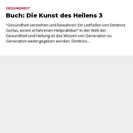
GESUNDHEIT
Buch: Die Kunst des Heilens 3
“Gesundheit verstehen und bewahren: Ein Leitfaden von Dimitrios
Gorlas, einem erfahrenen Heilpraktiker” In der Welt der
Gesundheit und Heilung ist das Wissen von Generation zu
Generation weitergegeben worden. Dimitrios...