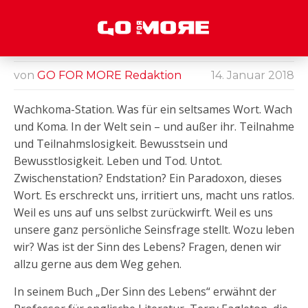
DAS INNERE LEUCHTEN
"Es ist
schön zu
von
GO FOR MORE Redaktion
14. Januar 2018
leben, weil
leben
Wachkoma-Station. Was für ein seltsames Wort. Wach
anfangen
ist, immer,
und Koma. In der Welt sein – und außer ihr. Teilnahme
in jedem
und Teilnahmslosigkeit. Bewusstsein und
Augenblick.“
Bewusstlosigkeit. Leben und Tod. Untot.
Cesare
Pavese
Zwischenstation? Endstation? Ein Paradoxon, dieses
Wort. Es erschreckt uns, irritiert uns, macht uns ratlos.
Weil es uns auf uns selbst zurückwirft. Weil es uns
unsere ganz persönliche Seinsfrage stellt. Wozu leben
wir? Was ist der Sinn des Lebens? Fragen, denen wir
allzu gerne aus dem Weg gehen.
In seinem Buch „Der Sinn des Lebens“ erwähnt der