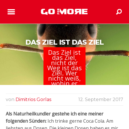
DAS ZIEL IST DAS ZIEL
Das Ziel ist
das Ziel,
nicht der
Weg ist das
Ziel. Wer
nicht weiß,
wohin er
möchte,
wird nie am
Ziel
von
Dimitrios Gorlas
12. September 2017
ankommen
Als Naturheilkundler gestehe ich eine meiner
folgenden Sünden:
Ich trinke gerne Coca Cola. Am
liebsten aus Dosen. Die kleinen Dosen haben es mir