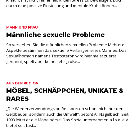
Kraft Es ist nicht immer leicht, den Stress zu bewältigen. Doch
durch eine positive Einstellung und mentale Kraft können...
MANN UND FRAU
Männliche sexuelle Probleme
So verstehen Sie die männlichen sexuellen Probleme Mehrere
Aspekte bestimmen das sexuelle Verlangen eines Mannes. Das
Sexualhormon namens Testosteron wird hier meist zuerst
genannt, spielt aber keine sehr große...
AUS DER REGION
MÖBEL, SCHNÄPPCHEN, UNIKATE &
RARES
„Die Wiederverwendung von Ressourcen schont nicht nur den
Geldbeutel, sondern auch die Umwelt“, betont Ali Nagelbach. Seit
1993 leitet er die Möbelbörse. Das Sozialunternehmen a.l.s.o. e.V.
bietet seit fast...