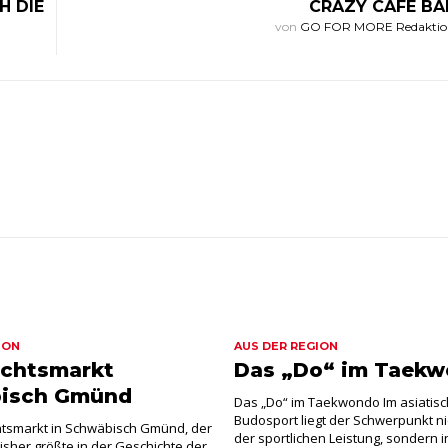
H DIE
CRAZY CAFE BA
von
GO FOR MORE Redakti
ION
AUS DER REGION
chtsmarkt
Das „Do“ im Taek
isch Gmünd
Das „Do“ im Taekwondo Im asiatis
Budosport liegt der Schwerpunkt ni
tsmarkt in Schwäbisch Gmünd, der
der sportlichen Leistung, sondern
bisher größte in der Geschichte der