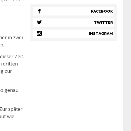
FACEBOOK
TWITTER
INSTAGRAM
ner in zwei
n.
ieser Zeit.
 dritten
ng zur
 so genau
 Zur später
auf wie