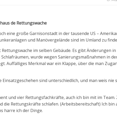
enhaus de Rettungswache
och eine große Garnisonstadt in der tausende US – Amerika
 Bunkeranlagen und Manövergelände sind im Umland zu finde
st Rettungswache im selben Gebäude. Es gibt Änderungen in d
nd Schlafräumen, wurde wegen Sanierungsmaßnahmen in den
egt. Auffälliges Merkmal war ein Klappe, über die man Zuga
ie Einsatzgeschehen sind unterschiedlich, und man weis nie
nent und vier Rettungsfachkräfte, auch ich bin mit im Team.
die Rettungskräfte schlafen. (Arbeitsbereitschaft) Ich bin 
 harre ich der Dinge.