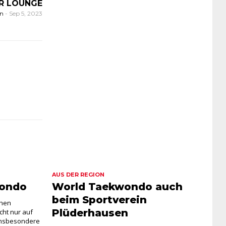
R LOUNGE
on
-
Sep 5, 2023
AUS DER REGION
wondo
World Taekwondo auch
beim Sportverein
chen
Plüderhausen
cht nur auf
 insbesondere