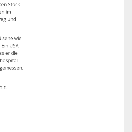
ten Stock
en im
weg und
d sehe wie
: Ein USA
s er die
hospital
ngemessen.
hin.