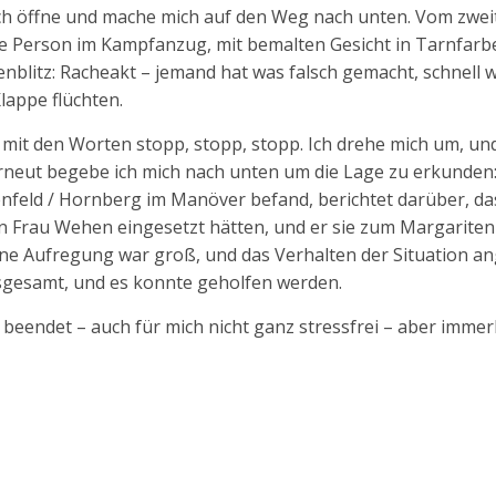
. Ich öffne und mache mich auf den Weg nach unten. Vom zwei
te Person im Kampfanzug, mit bemalten Gesicht in Tarnfarb
nblitz: Racheakt – jemand hat was falsch gemacht, schnell 
lappe flüchten.
 mit den Worten stopp, stopp, stopp. Ich drehe mich um, un
rneut begebe ich mich nach unten um die Lage zu erkunden
enfeld / Hornberg im Manöver befand, berichtet darüber, das
n Frau Wehen eingesetzt hätten, und er sie zum Margariten
ine Aufregung war groß, und das Verhalten der Situation a
nsgesamt, und es konnte geholfen werden.
beendet – auch für mich nicht ganz stressfrei – aber immer