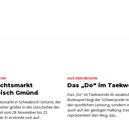
ION
AUS DER REGION
chtsmarkt
Das „Do“ im Taek
isch Gmünd
Das „Do“ im Taekwondo Im asiatis
Budosport liegt der Schwerpunkt ni
tsmarkt in Schwäbisch Gmünd, der
der sportlichen Leistung, sondern
bisher größte in der Geschichte der
auch auf der geistigen Haltung. Da
ndet vom 28. November bis 22.
repräsentiert den Weg, das...
. Er erstreckt sich auf...