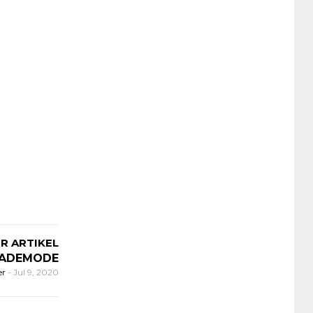
R ARTIKEL
BADEMODE
er
-
Jul 9, 2020