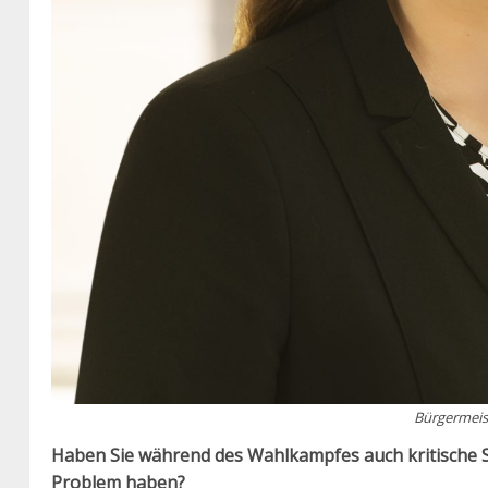
Bürgermeis
Haben Sie während des Wahlkampfes auch kritische S
Problem haben?