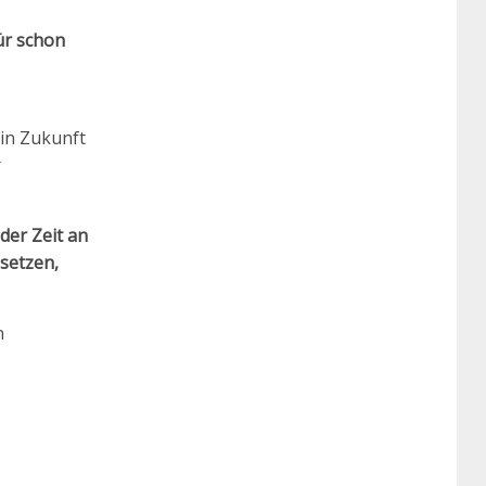
ür schon
in Zukunft
r
der Zeit an
nsetzen,
n