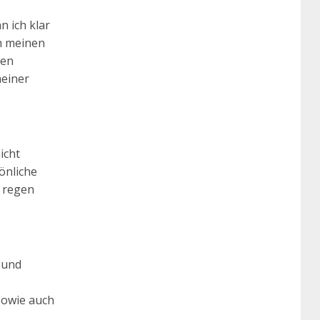
 ich klar
ch meinen
hen
meiner
icht
önliche
 regen
 und
sowie auch