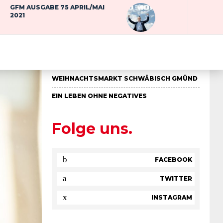
DIE UNRUHE – IN MEINER UHR UND IN
GFM AUSGABE 75 APRIL/MAI
MIR
2021
ollen
ASTROLOGISCHE VORSCHAU OKTOBER
2025
DIE GROSSE DISKREPANZ: WARUM DIE S
EELE LANGSAMER LERNT…
GEN
WEIHNACHTSMARKT SCHWÄBISCH GMÜND
EIN LEBEN OHNE NEGATIVES
Folge uns.
FACEBOOK
TWITTER
INSTAGRAM