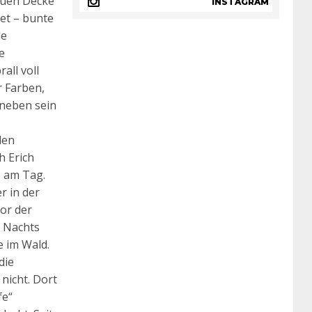
auen Decke
INSTAGRAM
tet – bunte
le
e
all voll
r Farben,
aneben sein
den
h Erich
 am Tag.
er in der
or der
. Nachts
e im Wald.
die
nicht. Dort
fe“