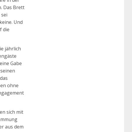
fé in der
. Das Brett
 sei
keine. Und
f die
e jährlich
hengäste
leine Gabe
„seinen
 das
hen ohne
Engagement
n sich mit
stimmung
er aus dem