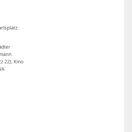
rlsplatz
ädter
enmann
z 22), Kino
WA