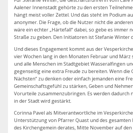
Für Stefanie Winter, die Geschäftsführerin vom Café P
Aalener Innenstadt gehörte zu den ersten Teilnehme
hängt meist voller Zettel. Und das steht im Podium a
anonymer. Die Frage, ob die Nutzer nicht die andere
wäre ein echter „Härtefall“ dabei, so gebe es immer n
Straße zu geben. Den Initiatoren ist Stefanie Winte
Und dieses Engagement kommt aus der Vesperkirche in
vier Wochen lang in den Monaten Februar und März s
und alle Menschen im Stadtgebiet Wasseralfingen und 
gegenseitig eine extra Freude zu bereiten. Wenn die 
Nächsten“ zu denken oder einfach jemanden eine Fre
Gemeinschaftsgefühl zu stärken, Geben und Nehmen 
Vorurteile zusammenzubringen. Es werden dadurch 
in der Stadt wird gestärkt.
Corinna Pavel als Mitverantwortliche im Vesperkirc
Unterstützung von Pfarrer Quast und des gesamten 
des Kirchengemein derates, Mitte November auf den