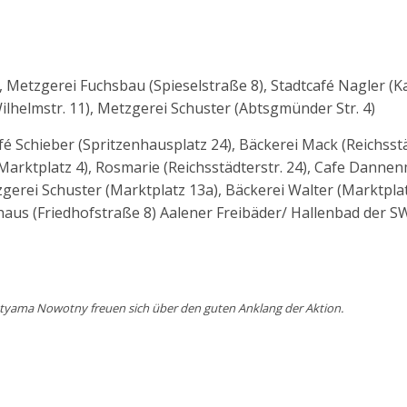
, Metzgerei Fuchsbau (Spieselstraße 8), Stadtcafé Nagler (Ka
Wilhelmstr. 11), Metzgerei Schuster (Abtsgmünder Str. 4)
afé Schieber (Spritzenhausplatz 24), Bäckerei Mack (Reichsst
(Marktplatz 4), Rosmarie (Reichsstädterstr. 24), Cafe Dann
etzgerei Schuster (Marktplatz 13a), Bäckerei Walter (Marktplat
aus (Friedhofstraße 8) Aalener Freibäder/ Hallenbad der S
atyama Nowotny freuen sich über den guten Anklang der Aktion.