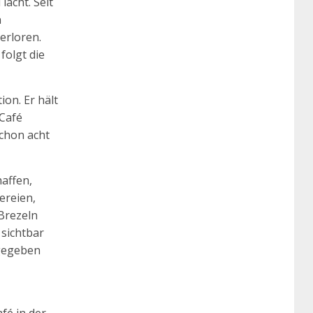
lacht. Seit
n
erloren.
folgt die
on. Er hält
 Café
schon acht
haffen,
ereien,
Brezeln
 sichtbar
sgegeben