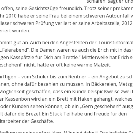
schlafen, sagt er und 
t offen, seine Gesichtszüge freundlich. Trotz seiner prekäre
hr 2010 habe er seine Frau bei einem schweren Autounfall v
eser schweren Prüfung verliert er seine Arbeitsstelle, 2012 
riert worden.
kommt gut an. Auch bei den Angestellten der Touristinformati
„Feierabend“. Die Damen waren es auch die Erich mit in das
n Kässpätzle für Dich am Brettle.“ Mittlerweile hat Erich 
chehen!“ nicht, hätte er oft keine warme Malzeit.
dürftigen – vom Schüler bis zum Rentner – ein Angebot zu sc
önnen, ohne dafür bezahlen zu müssen. In Bäckereien, Metzg
Möglichkeit geschaffen, dass ein Kunde beispielsweise zwei 
r Kassenbon wird an ein Brett mit Haken gehängt, welches
n oder Kunden sehen können, ob ein „Gern geschehen!“ au
 dafür die Brezel. Ein Stück Teilhabe und Freude für den
tarbeiter der Geschäfte.