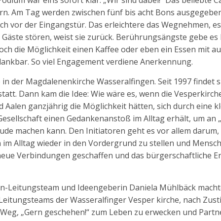
odium war eins sofort klar: „Wir sind dabei!“ Das beliebte Ca
rn. Am Tag werden zwischen fünf bis acht Bons ausgegeben
uch vor der Eingangstür. Das erleichtere das Wegnehmen, es
n Gäste stören, weist sie zurück. Berührungsängste gebe es 
och die Möglichkeit einen Kaffee oder eben ein Essen mit au
r dankbar. So viel Engagement verdiene Anerkennung.
 der Magdalenenkirche Wasseralfingen. Seit 1997 findet si
tatt. Dann kam die Idee: Wie wäre es, wenn die Vesperkirc
Aalen ganzjährig die Möglichkeit hätten, sich durch eine k
Gesellschaft einen Gedankenanstoß im Alltag erhält, um an 
ude machen kann. Den Initiatoren geht es vor allem darum,
im Alltag wieder in den Vordergrund zu stellen und Mensc
neue Verbindungen geschaffen und das bürgerschaftliche 
hen-Leitungsteam und Ideengeberin Daniela Mühlbäck machte
Leitungsteams der Wasseralfinger Vesper kirche, nach Zu
 Weg, „Gern geschehen!“ zum Leben zu erwecken und Partn