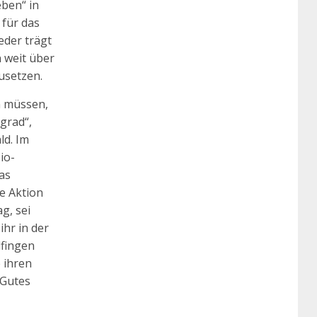
eben“ in
 für das
der trägt
 weit über
usetzen.
n müssen,
grad“,
ld. Im
io-
as
e Aktion
g, sei
ihr in der
lfingen
 ihren
 Gutes