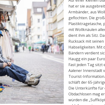
Auf einer kleinen bl
hat er sie ausgebrei
Armbänder, aus Wol
geflochten. Die groß
Plastiktragetasche, pr
mit Wollknäulen alle
dient ihm als Sitz. D
Rucksack mit seinen
Habseligkeiten. Mit 
Bändern verdient sic
Haugg ein paar Euro
Fast jeden Tag sitzt 
Aalener Innenstadt v
Tourist-Information
schläft der 65-Jährig
Die Unterkünfte für 
Obdachlosen mag er 
würden die „Suffköp