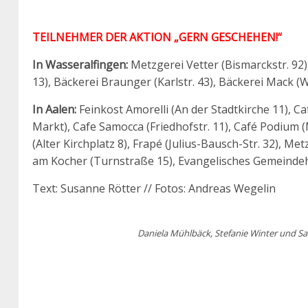
TEILNEHMER DER AKTION „GERN GESCHEHEN!“
In Wasseralfingen:
Metzgerei Vetter (Bismarckstr. 92)
13), Bäckerei Braunger (Karlstr. 43), Bäckerei Mack (
In Aalen:
Feinkost Amorelli (An der Stadtkirche 11), C
Markt), Cafe Samocca (Friedhofstr. 11), Café Podium 
(Alter Kirchplatz 8), Frapé (Julius-Bausch-Str. 32), M
am Kocher (Turnstraße 15), Evangelisches Gemeindeh
Text: Susanne Rötter // Fotos: Andreas Wegelin
Daniela Mühlbäck, Stefanie Winter und S