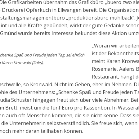
. Die Grafikarbeiten übernahm das Grafikbüro „buero zwo si
e Druckerei Opferkuch in Ellwangen bereit. Die Organisation
nstaltungsmanagementbüro „produktionsbüro mühlbäck“. Je
int und alle Kräfte gebündelt, wirkt der gute Gedanke schon
h Gmünd wurde bereits Interesse bekundet diese Aktion umz
„Woran wir arbeite
ist der Bekanntheits
chenke Spaß und Freude jeden Tag, sei ehrlich
meint Karen Kronwa
 Karen Kronwald (links).
Rosemarie, Aalens B
Restaurant, hängt d
schwelle, so Kronwald. Nicht im Geben, eher im Nehmen. Di
sophie des Unternehmens: „Schenke Spaß und Freude jeden Ta
audia Schuster hingegen freut sich über viele Abnehmer. Bei 
 Brett, meist um die fünf Euro pro Kassenbon. In Wassera
n auch oft Menschen kommen, die sie nicht kenne. Dass sie
für die Unternehmerin selbstverständlich. Sie freue sich, wenn
 noch mehr daran teilhaben können.