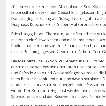
40 Jahren trinke er keinen Alkohol mehr. Sein Blick is
Lebenssituation wirkt der Obdachlose gelassen. Im Ja
Danach ging es Schlag auf Schlag. Nur ein Jahr nach di
Diagnose: Knochenkrebs. Sieben Mal sei er schon ope
Erich Haugg ist ein Charmeur, seine freundliche Art 
mit ihnen ein Schwätzchen und macht mit ihnen auch 
Podium nahmen und sagten: „Schau mal Erich, da hänge
mal im Podium gegessen. Gebe es die Aktion „Gern Ges
Die Idee hinter der Aktion war, eben für alle Hilfsbe
durch das sie satt werden oder ihren Durst stillen k
und Cafés in Aalen und Wasseralfingen wurde so die 
beim Bäcker bezahlt und nur eine davon mitnimmt. De
montiert ist, sodass die vorübergehenden Passante
wurde. Der Bon kann eingelöst werden und man erhält
Spendierenden und den Beschenkten sowie für die Mi