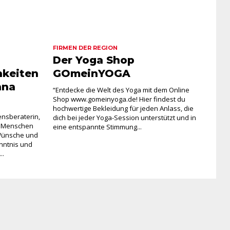
FIRMEN DER REGION
Der Yoga Shop
hkeiten
GOmeinYOGA
nna
“Entdecke die Welt des Yoga mit dem Online
Shop www.gomeinyoga.de! Hier findest du
hochwertige Bekleidung für jeden Anlass, die
ensberaterin,
dich bei jeder Yoga-Session unterstützt und in
t, Menschen
eine entspannte Stimmung...
 Wünsche und
enntnis und
..