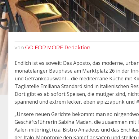
von
GO FOR MORE Redaktion
Endlich ist es soweit: Das Aposto, das moderne, urba
monatelanger Bauphase am Marktplatz 26 in der Inne
und Getränkeauswahl – die mediterrane Küche mit Kic
Tagliatelle Emiliana Standard sind in italienischen R
Dort gibt es ab sofort Speisen, die mutiger sind, ni
spannend und extrem lecker, eben #pizzapunk und 
„Unsere neuen Gerichte bekommt man so nirgendwo an
Geschäftsführerin Sabiha Madan, die zusammen mit
Aalen mitbringt (u.a. Bistro Amadeus und das Enchil
der Italo-Monotonie den Kampf ansagen und stellen 