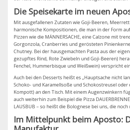
Die Speisekarte im neuen Apos
Mit ausgefallenen Zutaten wie Goji-Beeren, Meerrett
harmonische Kompositionen, die man in der Form auf
Pizzen wie die MÄNNERSACHE, eine Calzone mit tren
Gorgonzola, Cranberries und gerösteten Pinienkern
Chutney. Bei der hausgemachten Pasta aus der eige
gezupftes Rind, Rote Zwiebeln und Goji-Beeren) he
Fenchel, Hummerbisque und Weißwein) verspricht ei
Auch bei den Desserts heißt es „Hauptsache nicht lan
Schoko- und Karamellsoße und Schokostreusel oder 
Kompott) an den Tisch. Mit einem Augenzwinkern fügt
auch weiterhin zum Beispiel die Pizza DAUERBRENNE
LAUSBUB – so heißt die Bolognese bei uns, die noch m
Im Mittelpunkt beim Aposto: 
Manufaktur