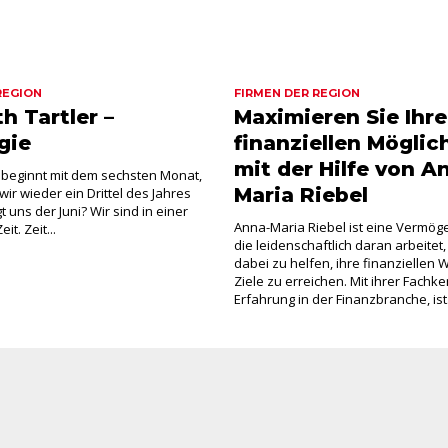
REGION
FIRMEN DER REGION
h Tartler –
Maximieren Sie Ihre
gie
finanziellen Möglic
mit der Hilfe von A
 beginnt mit dem sechsten Monat,
Maria Riebel
ir wieder ein Drittel des Jahres
 uns der Juni? Wir sind in einer
Anna-Maria Riebel ist eine Vermög
t. Zeit...
die leidenschaftlich daran arbeite
dabei zu helfen, ihre finanziellen
Ziele zu erreichen. Mit ihrer Fachk
Erfahrung in der Finanzbranche, ist.