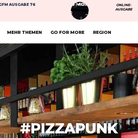
GFM AUSGABE 76
ONLINE-
AUSGABE
MEHR THEMEN
GO FOR MORE
REGION
#PIZZAPUNK