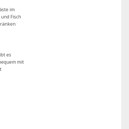
äste im
 und Fisch
tränken
ibt es
 bequem mit
t