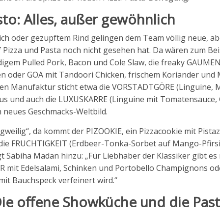
to: Alles, außer gewöhnlich
ich oder gezupftem Rind gelingen dem Team völlig neue, ab
 Pizza und Pasta noch nicht gesehen hat. Da wären zum Bei
digem Pulled Pork, Bacon und Cole Slaw, die freaky GAUME
en oder GOA mit Tandoori Chicken, frischem Koriander und
nen Manufaktur sticht etwa die VORSTADTGÖRE (Linguine, M
raus und auch die LUXUSKARRE (Linguine mit Tomatensauce,
n neues Geschmacks-Weltbild.
gweilig“, da kommt der PIZOOKIE, ein Pizzacookie mit Pistaz
die FRUCHTIGKEIT (Erdbeer-Tonka-Sorbet auf Mango-Pfirsi
 Sabiha Madan hinzu: „Für Liebhaber der Klassiker gibt es 
R mit Edelsalami, Schinken und Portobello Champignons od
it Bauchspeck verfeinert wird.“
Die offene Showküche und die Past