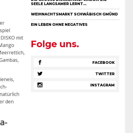
EELE LANGSAMER LERNT…
WEIHNACHTSMARKT SCHWÄBISCH GMÜND
er
EIN LEBEN OHNE NEGATIVES
spiel
NDISKO mit
Folge uns.
 Mango
eerrettich,
 Gambas,
FACEBOOK
TWITTER
ieneis,
INSTAGRAM
ch-
natürlich
er den
a-