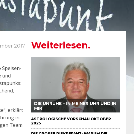
Weiterlesen.
ember 2017
e Speisen-
e und
astapunks:
schend,
DIE UNRUHE – IN MEINER UHR UND IN
MIR
“, erklärt
hrung in
ASTROLOGISCHE VORSCHAU OKTOBER
2025
figen Team
DIE GROSSE DISKREPANZ: WARUM DIE S