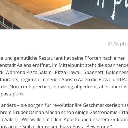
21. Sept
ne und gemütliche Restaurant hat seine Pforten nach einer
nstadt Aalens eröffnet. Im Mittelpunkt steht die spannend
k: Während Pizza Salami, Pizza Hawaii, Spaghetti Bolognes
estaurants, regieren im neuen Aposto Aalen die Pizza- und P
cht der Norm entsprechen, ein wenig abgedreht, aber überra
#pastapunk.
ders – sie sorgen für revolutionäre Geschmackserlebnisse
 Ihrem Bruder Osman Madan schon einige Gastronomie-Erfa
ada Aalen). „Wir wollen mit dem Aposto und unserem 35-köp
uns an die Spitze der neuen Pizza-Pasta-Bewegung.“