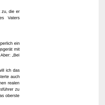
 zu, die er
nes Vaters
perlich ein
sgerät mit
 Aber: „Bei
ll ich das
sterte auch
nen realen
usführer zu
das oberste