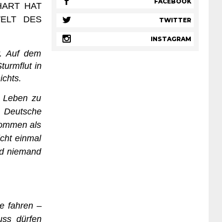
FACEBOOK
HART HAT
WELT DES
TWITTER
INSTAGRAM
r. Auf dem
turmflut in
chts.
m Leben zu
. Deutsche
 kommen als
icht einmal
nd niemand
e fahren –
uss dürfen