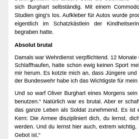
sich Burghart selbständig. Mit einem Commod
Studien ging’s los. Aufkleber für Autos wurde pr
eigentlich im Schatzkästlein der Kindheitser
begraben hatte.
Absolut brutal
Damals war Wehrdienst verpflichtend. 12 Monate Gr
Schlaffhaufen, hatte schon ewig keinen Sport me
mir herum. Es kotzte mich an, dass Jüngere und s
der Bundeswehr habe ich das Wichtigste für mein Le
Und so warf Oliver Burghart eines Morgens sein 
benutzen.“ Natürlich war es brutal. Aber er scha
das ganze Leben als Soldat zunehmend. Es ist ei
Kern: Die Armee diszipliniert dich, du lernst, di
werden. Und du lernst hier auch, extrem wichtig, 
Gebot ist.“