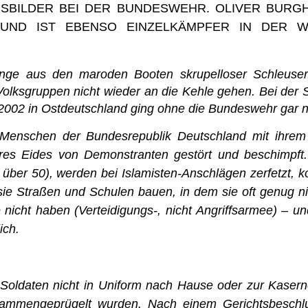
SBILDER BEI DER BUNDESWEHR. OLIVER BURG
N UND IST EBENSO EINZELKÄMPFER IN DER 
linge aus den maroden Booten skrupelloser Schleuse
olksgruppen nicht wieder an die Kehle gehen. Bei der S
02 in Ostdeutschland ging ohne die Bundeswehr gar ni
 Menschen der Bundesrepublik Deutschland mit ihre
res Eides von Demonstranten gestört und beschimpft
g über 50), werden bei Islamisten-Anschlägen zerfetzt,
sie Straßen und Schulen bauen, in dem sie oft genug n
 nicht haben (Verteidigungs-, nicht Angriffsarmee) – u
ich.
Soldaten nicht in Uniform nach Hause oder zur Kasern
sammengeprügelt wurden. Nach einem Gerichtsbeschl