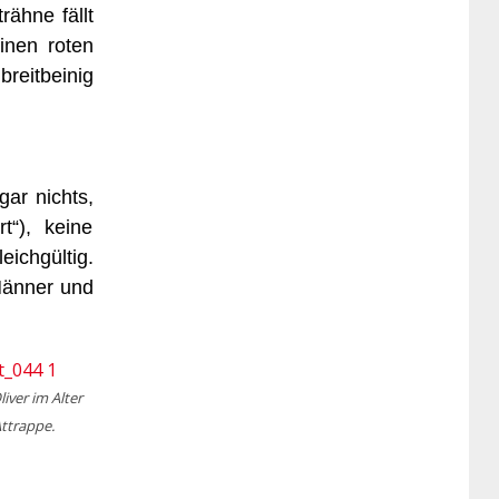
rähne fällt
inen roten
breitbeinig
gar nichts,
t“), keine
ichgültig.
Männer und
liver im Alter
ttrappe.