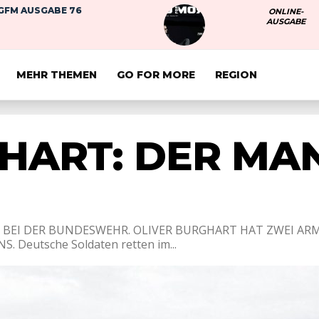
GFM AUSGABE 76
ONLINE-
AUSGABE
MEHR THEMEN
GO FOR MORE
REGION
HART: DER MA
 BEI DER BUNDESWEHR. OLIVER BURGHART HAT ZWEI AR
Deutsche Soldaten retten im...