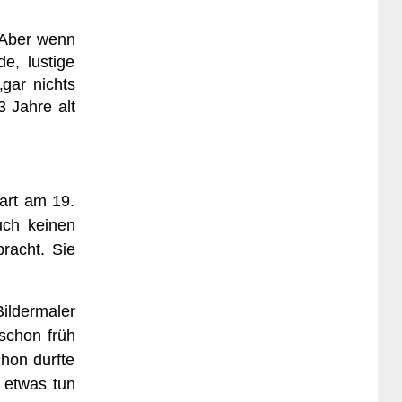
. Aber wenn
e, lustige
gar nichts
 Jahre alt
hart am 19.
uch keinen
racht. Sie
ildermaler
 schon früh
chon durfte
 etwas tun