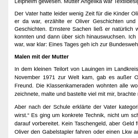
Leipheim gewesen. Mutter Angelika war Textildesi
Der Vater hatte leider wenig Zeit für die Kinder O
er da war, erzählte er Oliver Geschichten und
Geschichten. Ernstere Sachen ließ er natürlich
konnten und dann über sich hinauswuchsen. Ich 
war, war klar: Eines Tages geh ich zur Bundeswehr
Malen mit der Mutter
In dem kleinen Teilort von Lauingen im Landkreis 
November 1971 zur Welt kam, gab es außer Oliv
Freund. Die Klassenkameraden wohnten alle wo a
zeichnete, malte und bastelte viel mit mir, brachte
Aber nach der Schule erklärte der Vater kategor
wirst.“ Es ging um konkrete Technik, nicht um sc
darauf vorbereitet. Kein Taschengeld, aber Geld fü
Oliver den Gabelstapler fahren oder einen Lkw a