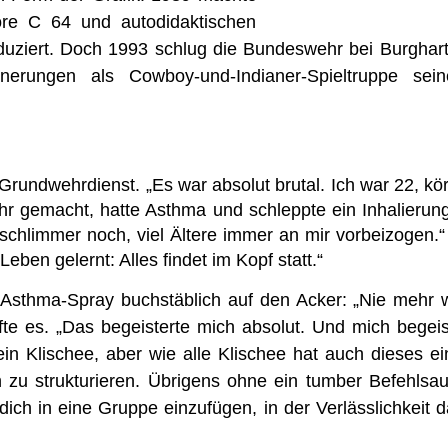
ore C 64 und autodidaktischen
oduziert. Doch 1993 schlug die Bundeswehr bei Burghart
innerungen als Cowboy-und-Indianer-Spieltruppe sei
undwehrdienst. „Es war absolut brutal. Ich war 22, kör
hr gemacht, hatte Asthma und schleppte ein Inhalierung
chlimmer noch, viel Ältere immer an mir vorbeizogen.“
ben gelernt: Alles findet im Kopf statt.“
Asthma-Spray buchstäblich auf den Acker: „Nie mehr wi
ffte es. „Das begeisterte mich absolut. Und mich begei
n Klischee, aber wie alle Klischee hat auch dieses ei
ch zu strukturieren. Übrigens ohne ein tumber Befehlsa
dich in eine Gruppe einzufügen, in der Verlässlichkeit 