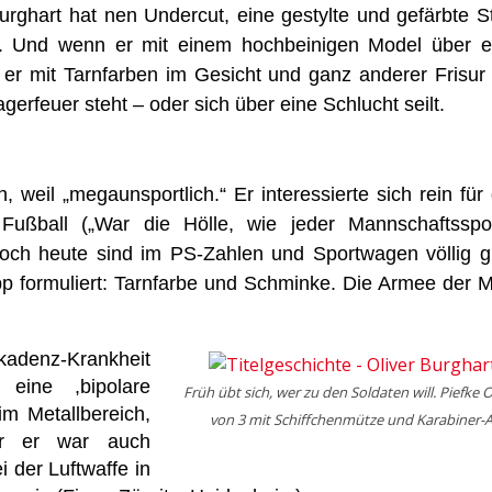
urghart hat nen Undercut, eine gestylte und gefärbte St
ns. Und wenn er mit einem hochbeinigen Model über e
er mit Tarnfarben im Gesicht und ganz anderer Frisur 
rfeuer steht – oder sich über eine Schlucht seilt.
 weil „megaunsportlich.“ Er interessierte sich rein für 
Fußball („War die Hölle, wie jeder Mannschaftsspor
Noch heute sind im PS-Zahlen und Sportwagen völlig gle
opp formuliert: Tarnfarbe und Schminke. Die Armee der 
adenz-Krankheit
 eine ,bipolare
Früh übt sich, wer zu den Soldaten will. Piefke O
im Metallbereich,
von 3 mit Schiffchenmütze und Karabiner-A
er er war auch
i der Luftwaffe in