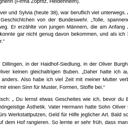
gnerin (Firma Zöpritz, Heidenheim).
liver und Sylvia (heute 38), war beruflich viel unterwegs
 Geschichtchen von der Bundeswehr. „Tolle, spannend
 weg. Er erzählte von jungen Männern, die am Anfang „
konnte gar nicht genug davon bekommen, und als ich 3
.“
Dillingen, in der Haidhof-Siedlung, in der Oliver Burg
er keinen gleichaltrigen Buben. „Daher hatte ich a
nders. Also habe ich viel Zeit mit meiner Mutter verb
 mir einen Sinn für Muster, Formen, Stoffe bei.“
isch: „ Du lernst etwas Gescheites wie ich, bevor du B
höngeistige Ästhetik. Vater Hermann hatte Sohn Oliver
rs Werkstattputzen, Geld für Hilfe jeglicher Art. Bald s
uf dem Hof rangieren. So lernte er sehr früh, dass man