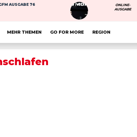
GFM AUSGABE 76
ONLINE-
AUSGABE
MEHR THEMEN
GO FOR MORE
REGION
nschlafen