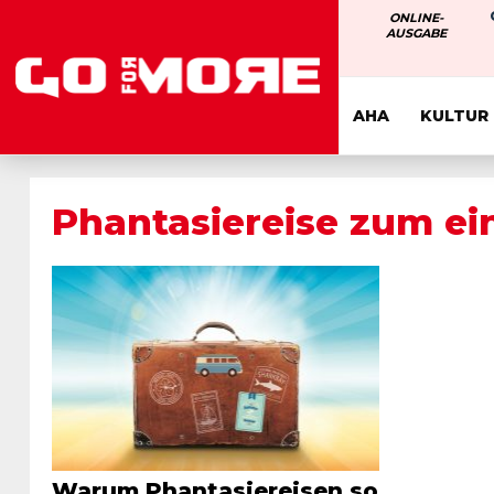
ONLINE-
AUSGABE
AHA
KULTUR
Phantasiereise zum ei
Warum Phantasiereisen so