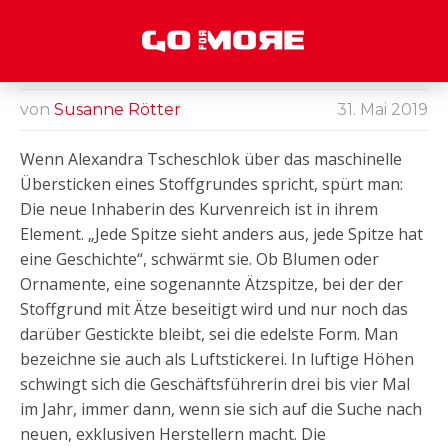
PURE LEIDENSCHAFT
„Ich bin eine
Romantikeri
von
Susanne Rötter
31. Mai 2019
n“, sagt sie
über sich.
Wenn Alexandra Tscheschlok über das maschinelle
Sie liebt die
feine
Übersticken eines Stoffgrundes spricht, spürt man:
Eleganz der
Die neue Inhaberin des Kurvenreich ist in ihrem
Dessous.
Element. „Jede Spitze sieht anders aus, jede Spitze hat
eine Geschichte“, schwärmt sie. Ob Blumen oder
Ornamente, eine sogenannte Ätzspitze, bei der der
Stoffgrund mit Ätze beseitigt wird und nur noch das
darüber Gestickte bleibt, sei die edelste Form. Man
bezeichne sie auch als Luftstickerei. In luftige Höhen
schwingt sich die Geschäftsführerin drei bis vier Mal
im Jahr, immer dann, wenn sie sich auf die Suche nach
neuen, exklusiven Herstellern macht. Die