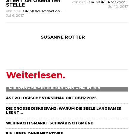
STEHT AN OBERSTER
von
GO FOR MORE Redaktion
-
STELLE
Jul 10, 2017
von
GO FOR MORE Redaktion
-
Jul 6, 2017
SUSANNE RÖTTER
Weiterlesen.
DIE UNRUHE – IN MEINER UHR UND IN MIR
ASTROLOGISCHE VORSCHAU OKTOBER 2025
DIE GROSSE DISKREPANZ: WARUM DIE SEELE LANGSAMER L
ERNT…
WEIHNACHTSMARKT SCHWÄBISCH GMÜND
EIN LEBEN OHNE NEGATIVES