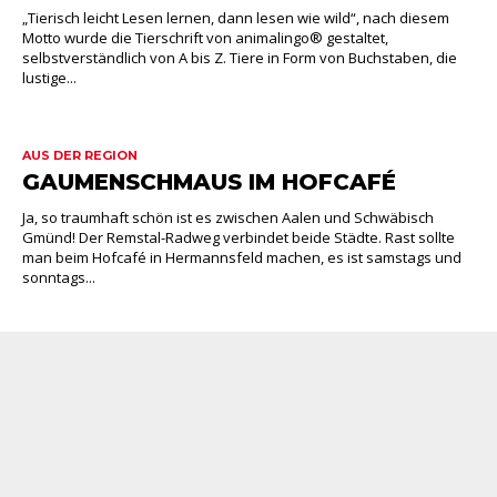
„Tierisch leicht Lesen lernen, dann lesen wie wild“, nach diesem
Motto wurde die Tierschrift von animalingo® gestaltet,
selbstverständlich von A bis Z. Tiere in Form von Buchstaben, die
lustige...
AUS DER REGION
GAUMENSCHMAUS IM HOFCAFÉ
Ja, so traumhaft schön ist es zwischen Aalen und Schwäbisch
Gmünd! Der Remstal-Radweg verbindet beide Städte. Rast sollte
man beim Hofcafé in Hermannsfeld machen, es ist samstags und
sonntags...