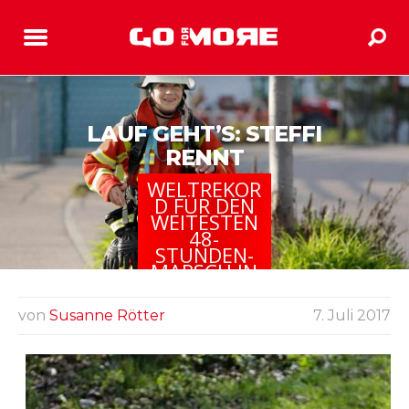
LAUF GEHT’S: STEFFI
RENNT
WELTREKOR
D FÜR DEN
WEITESTEN
48-
STUNDEN-
MARSCH IN
FEUERWEHR
SCHUTZAUS
RÜSTUNG
von
Susanne Rötter
7. Juli 2017
IN DER
DAMENKATE
GORIE