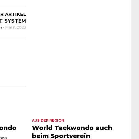
R ARTIKEL
T SYSTEM
on
-
Mai 9, 2023
AUS DER REGION
wondo
World Taekwondo auch
beim Sportverein
chen