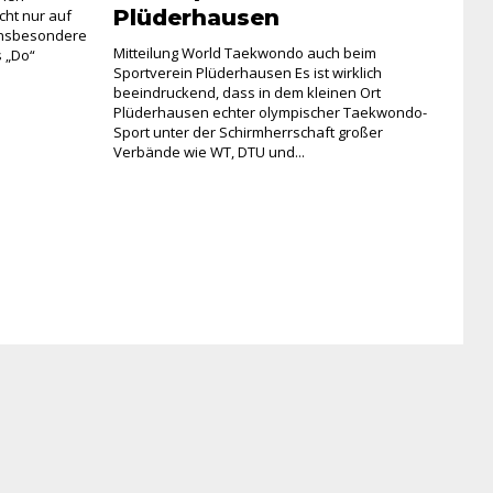
Plüderhausen
cht nur auf
 insbesondere
Mitteilung World Taekwondo auch beim
s „Do“
Sportverein Plüderhausen Es ist wirklich
beeindruckend, dass in dem kleinen Ort
Plüderhausen echter olympischer Taekwondo-
Sport unter der Schirmherrschaft großer
Verbände wie WT, DTU und...