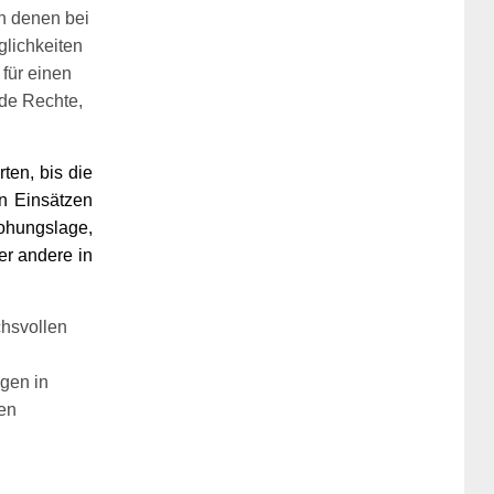
n denen bei
glichkeiten
für einen
nde Rechte,
ten, bis die
en Einsätzen
ohungslage,
er andere in
hsvollen
ngen in
hen