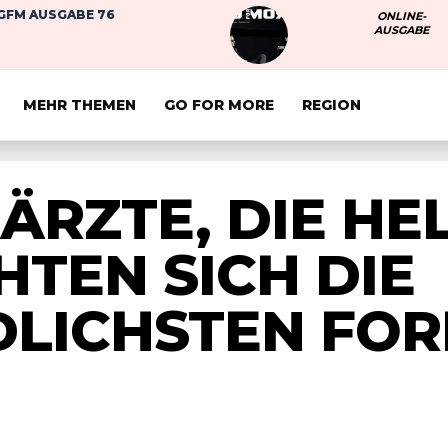
GFM AUSGABE 76
ONLINE-
AUSGABE
MEHR THEMEN
GO FOR MORE
REGION
ÄRZTE, DIE HE
HTEN SICH DIE
DLICHSTEN FO