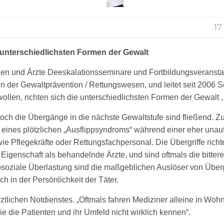
17
e unterschiedlichsten Formen der Gewalt
innen und Ärzte Deeskalationsseminare und
Fortbildungsveranst
in der Gewaltprävention /
Rettungswesen,
und
leitet
seit 2006
S
wollen, richten sich die unterschiedlichsten Formen der Gewalt 
doch die Übergänge in die nächste Gewaltstufe sind fließend. 
 eines plötzlichen „Ausflippsyndroms“ während einer eher unauf
ie Pflegekräfte oder Rettungsfachpersonal. Die Übergriffe richt
r Eigenschaft als behandelnde Ärzte, und sind oftmals die bitter
soziale Überlastung sind die maßgeblichen Auslöser von Überg
h in der Persönlichkeit der Täter.
rztlichen Notdienstes. „Oftmals fahren Mediziner alleine in Wo
e die Patienten und ihr Umfeld nicht wirklich kennen“.