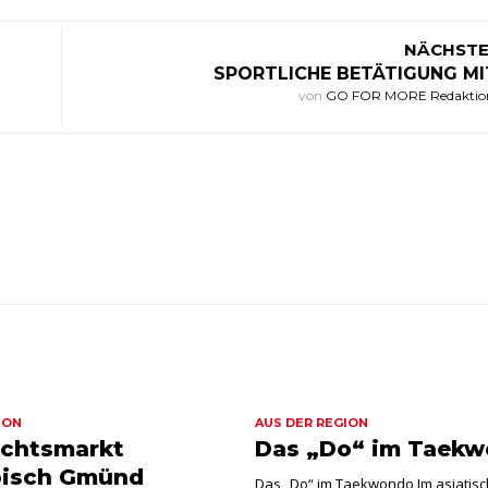
NÄCHSTE
SPORTLICHE BETÄTIGUNG MI
von
GO FOR MORE Redakti
ION
AUS DER REGION
chtsmarkt
Das „Do“ im Taek
isch Gmünd
Das „Do“ im Taekwondo Im asiatis