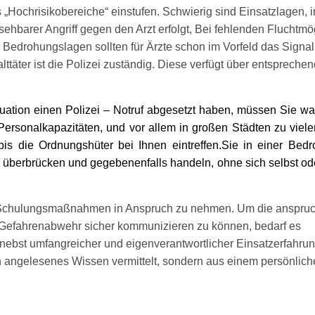
ochrisikobereiche“ einstufen. Schwierig sind Einsatzlagen, i
rsehbarer Angriff gegen den Arzt erfolgt, Bei fehlenden Fluchtmö
Bedrohungslagen sollten für Ärzte schon im Vorfeld das Signal 
ttäter ist die Polizei zuständig. Diese verfügt über entspreche
uation einen Polizei – Notruf abgesetzt haben, müssen Sie war
te Personalkapazitäten, und vor allem in großen Städten zu viel
s die Ordnungshüter bei Ihnen eintreffen.Sie in einer Bedr
i überbrücken und gegebenenfalls handeln, ohne sich selbst od
n Schulungsmaßnahmen in Anspruch zu nehmen.
Um die anspruc
 Gefahrenabwehr sicher kommunizieren zu können, bedarf es
 nebst umfangreicher und eigenverantwortlicher Einsatzerfahru
in angelesenes Wissen vermittelt, sondern aus einem persönlic