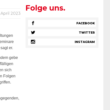
Folge uns.
. April 2023
FACEBOOK
TWITTER
altungen
eminare
INSTAGRAM
, sagt
er.
Zudem gebe
fälligen
en sich
en Folgen
riffen.
hngegenden,