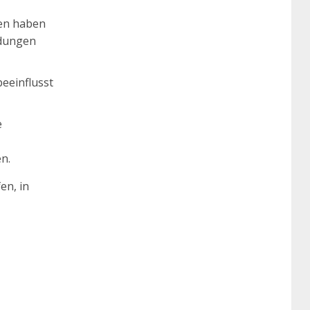
fen haben
idungen
eeinflusst
e
n.
en, in