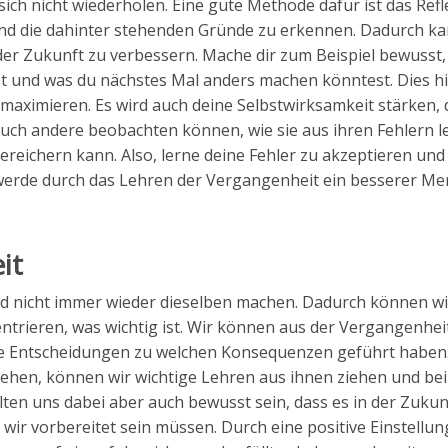
sich nicht wiederholen. Eine gute Methode dafür ist das Refl
nd die dahinter stehenden Gründe zu erkennen. Dadurch ka
er Zukunft zu verbessern. Mache dir zum Beispiel bewusst,
 und was du nächstes Mal anders machen könntest. Dies hilf
maximieren. Es wird auch deine Selbstwirksamkeit stärken, 
auch andere beobachten können, wie sie aus ihren Fehlern l
reichern kann. Also, lerne deine Fehler zu akzeptieren und 
 werde durch das Lehren der Vergangenheit ein besserer Me
it
und nicht immer wieder dieselben machen. Dadurch können wi
rieren, was wichtig ist. Wir können aus der Vergangenheit
he Entscheidungen zu welchen Konsequenzen geführt haben
ehen, können wir wichtige Lehren aus ihnen ziehen und bei
llten uns dabei aber auch bewusst sein, dass es in der Zuku
ir vorbereitet sein müssen. Durch eine positive Einstellun