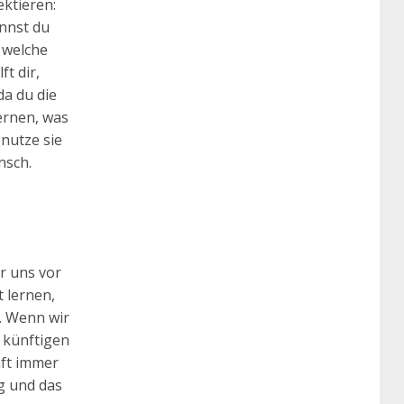
ektieren:
nnst du
 welche
t dir,
da du die
ernen, was
nutze sie
nsch.
r uns vor
 lernen,
. Wenn wir
 künftigen
nft immer
g und das