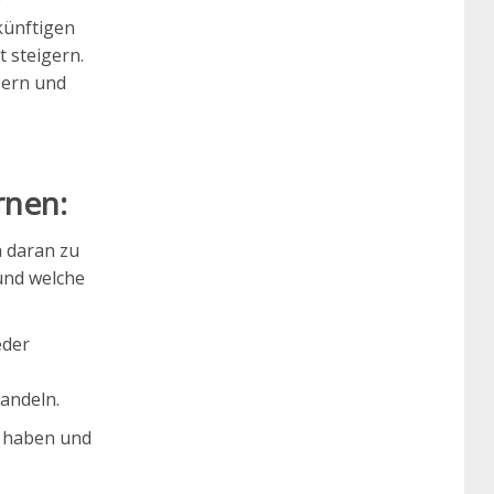
e
künftigen
 steigern.
sern und
rnen:
h daran zu
und welche
eder
andeln.
t haben und