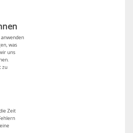
önnen
it anwenden
gen, was
wir uns
nen.
t zu
ie Zeit
Fehlern
deine