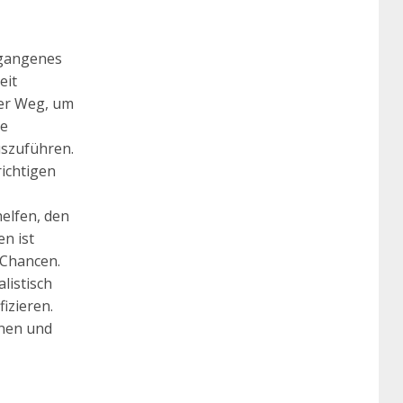
ergangenes
eit
rer Weg, um
ne
uszuführen.
ichtigen
elfen, den
n ist
 Chancen.
listisch
izieren.
anen und