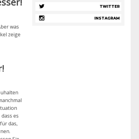
sser!
TWITTER
INSTAGRAM
Aber was
kel zeige
!
zuhalten
 manchmal
tuation
 dass es
für das,
rnen.