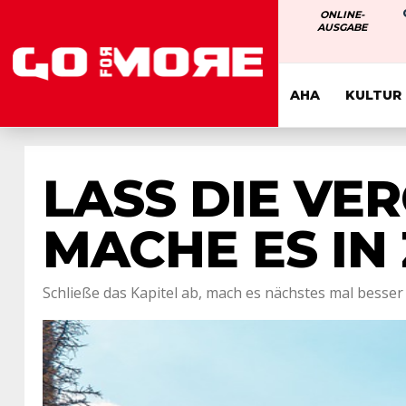
ONLINE-
AUSGABE
AHA
KULTUR
LASS DIE VE
MACHE ES IN
Schließe das Kapitel ab, mach es nächstes mal besser