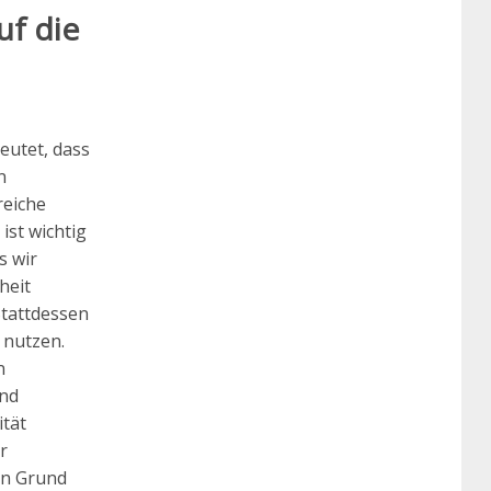
uf die
eutet, dass
n
reiche
ist wichtig
s wir
heit
Stattdessen
 nutzen.
n
und
ität
r
en Grund