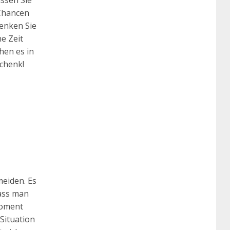
assen Sie
 Chancen
Denken Sie
e Zeit
hen es in
schenk!
meiden. Es
dass man
Moment
Situation