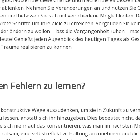
 gibt. Nutzen Sie diese Chance und machen Sie es besser! L
er ablenken. Nehmen Sie Veränderungen an und nutzen Sie
deen und befassen Sie sich mit verschiedene Möglichkeiten. 
ete Schritte um Ihre Ziele zu erreichen. Vergeuden Sie kein
der ändern zu wollen – lass die Vergangenheit ruhen – mac
 Heute! Genießt jeden Augenblick des heutigen Tages als Ge
 Träume realisieren zu können!
en Fehlern zu lernen?
ns konstruktive Wege auszudenken, um sie in Zukunft zu ver
 lassen, anstatt sich ihr hinzugeben. Dies bedeutet nicht, 
lte sich mehr auf das konzentrieren, was man im nächsten 
 ratsam, eine selbstreflektive Haltung anzunehmen und die 