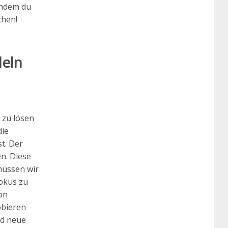
 Indem du
chen!
deln
 zu lösen
die
t. Der
en. Diese
müssen wir
okus zu
on
obieren
nd neue