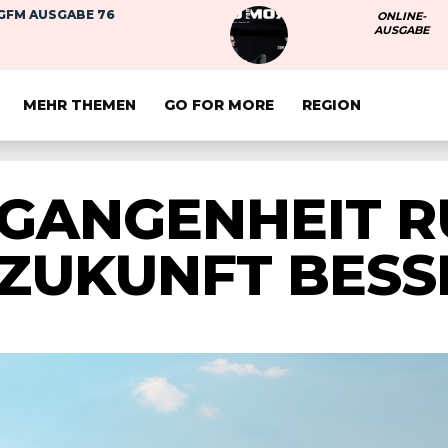
GFM AUSGABE 76
ONLINE-
AUSGABE
MEHR THEMEN
GO FOR MORE
REGION
RGANGENHEIT R
 ZUKUNFT BESS