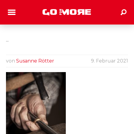
...
von
Susanne Rötter
9. Februar 2021