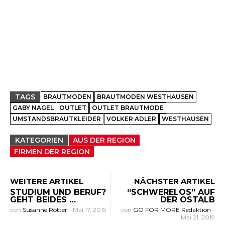
TAGS
BRAUTMODEN
BRAUTMODEN WESTHAUSEN
GABY NAGEL
OUTLET
OUTLET BRAUTMODE
UMSTANDSBRAUTKLEIDER
VOLKER ADLER
WESTHAUSEN
KATEGORIEN
AUS DER REGION
FIRMEN DER REGION
WEITERE ARTIKEL
NÄCHSTER ARTIKEL
STUDIUM UND BERUF?
“SCHWERELOS” AUF
GEHT BEIDES …
DER OSTALB
von
Susanne Rötter
-
Mai 17, 2019
von
GO FOR MORE Redaktion
-
Mai 21, 2019