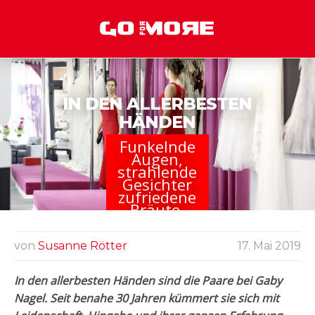
IN DEN ALLERBESTEN
HÄNDEN
Funkelnde
Augen,
strahlende
Gesichter
zufriedene
Bräute.
von
Susanne Rötter
17. Mai 2019
In den allerbesten Händen sind die Paare bei Gaby
Nagel. Seit benahe 30 Jahren kümmert sie sich mit