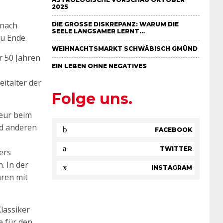
2025
 nach
DIE GROSSE DISKREPANZ: WARUM DIE S
EELE LANGSAMER LERNT…
u Ende.
WEIHNACHTSMARKT SCHWÄBISCH GMÜND
r 50 Jahren
EIN LEBEN OHNE NEGATIVES
italter der
Folge uns.
eur beim
nd anderen
FACEBOOK
TWITTER
ers
. In der
INSTAGRAM
hren mit
Klassiker
e für den