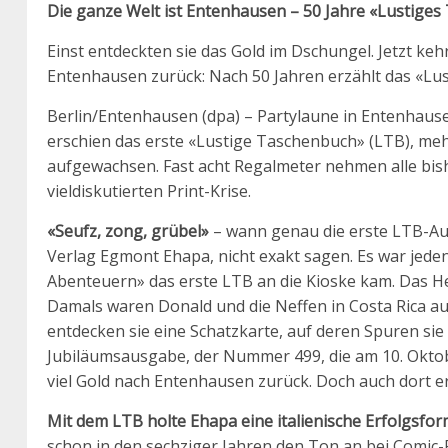
Die ganze Welt ist Entenhausen – 50 Jahre «Lustige
Einst entdeckten sie das Gold im Dschungel. Jetzt ke
Entenhausen zurück: Nach 50 Jahren erzählt das «Lus
Berlin/Entenhausen (dpa) – Partylaune in Entenhause
erschien das erste «Lustige Taschenbuch» (LTB), meh
aufgewachsen. Fast acht Regalmeter nehmen alle bishe
vieldiskutierten Print-Krise.
«Seufz, zong, grübel»
– wann genau die erste LTB-Au
Verlag Egmont Ehapa, nicht exakt sagen. Es war jede
Abenteuern» das erste LTB an die Kioske kam. Das H
Damals waren Donald und die Neffen in Costa Rica auf
entdecken sie eine Schatzkarte, auf deren Spuren sie
Jubiläumsausgabe, der Nummer 499, die am 10. Oktobe
viel Gold nach Entenhausen zurück. Doch auch dort 
Mit dem LTB holte Ehapa eine italienische Erfolgsfo
schon in den sechziger Jahren den Ton an bei Comic-