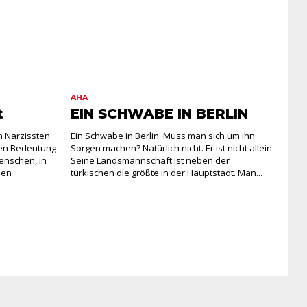
AHA
t
EIN SCHWABE IN BERLIN
n Narzissten
Ein Schwabe in Berlin. Muss man sich um ihn
en Bedeutung
Sorgen machen? Natürlich nicht. Er ist nicht allein.
enschen, in
Seine Landsmannschaft ist neben der
den
türkischen die größte in der Hauptstadt. Man...