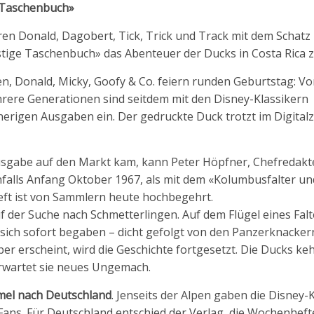
s Taschenbuch»
hren Donald, Dagobert, Tick, Trick und Track mit dem Schatz
tige Taschenbuch» das Abenteuer der Ducks in Costa Rica z
n, Donald, Micky, Goofy & Co. feiern runden Geburtstag: Vo
rere Generationen sind seitdem mit den Disney-Klassikern
rigen Ausgaben ein. Der gedruckte Duck trotzt im Digitalze
sgabe auf den Markt kam, kann Peter Höpfner, Chefredakt
nfalls Anfang Oktober 1967, als mit dem «Kolumbusfalter u
eft ist von Sammlern heute hochbegehrt.
 der Suche nach Schmetterlingen. Auf dem Flügel eines Falt
 sich sofort begaben – dicht gefolgt von den Panzerknackern
r erscheint, wird die Geschichte fortgesetzt. Die Ducks ke
erwartet sie neues Ungemach.
rmel nach Deutschland
. Jenseits der Alpen gaben die Disney-
Fans. Für Deutschland entschied der Verlag, die Wochenheft