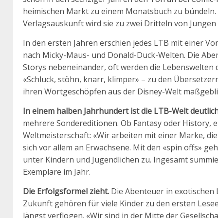
heimischen Markt zu einem Monatsbuch zu bündeln. D
Verlagsauskunft wird sie zu zwei Dritteln von Jungen
In den ersten Jahren erschien jedes LTB mit einer Vo
nach Micky-Maus- und Donald-Duck-Welten. Die Aben
Storys nebeneinander, oft werden die Lebenswelten 
«Schluck, stöhn, knarr, klimper» – zu den Übersetzer
ihren Wortgeschöpfen aus der Disney-Welt maßgeblich
In einem halben Jahrhundert ist die LTB-Welt deutli
mehrere Sondereditionen. Ob Fantasy oder History, e
Weltmeisterschaft: «Wir arbeiten mit einer Marke, die
sich vor allem an Erwachsene. Mit den «spin offs» geh
unter Kindern und Jugendlichen zu. Ingesamt summiert
Exemplare im Jahr.
Die Erfolgsformel zieht.
Die Abenteuer in exotischen L
Zukunft gehören für viele Kinder zu den ersten Les
längst verflogen. «Wir sind in der Mitte der Gesells