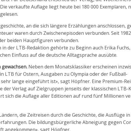
ie verkaufte Auflage liegt heute bei 180 000 Exemplaren, 
 gelesen.
rgeschichte, an die sich längere Erzählungen anschlossen, g
teuer waren durch Zwischenepisoden verbunden. Seit 1982
der beiden Hauptfiguren verbunden.
n in der LTB-Redaktion gehörte zu Beginn auch Erika Fuchs, 
en Einfluss auf die deutsche Alltagsprache ausübte.
ch gewachsen.
Neben dem Monatsklassiker erscheinen inzwi
in LTB für Ostern, Ausgaben zu Olympia oder der Fußball-
 sehr lange eingeführt ist», sagt Höpfner. Eine Premium-Rei
e der Verlag auf Zielgruppen jenseits der klassischen LTB-K
 sich die Auflage aller Editionen auf rund fünf Millionen v
ändern, die Zeitreisen durch die Geschichte, die Ausflüge in
eerfahrungen. Die bildungsbürgerliche Abneigung gegen Com
chaft angekommen», sagt Höpfner.