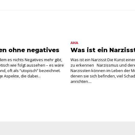
AHA
en ohne negatives
Was ist ein Narziss
 dem es nichts Negatives mehr gibt,
Was ist ein Narzisst Die Kunst eine
tisch wie folgt aussehen – es wäre
zu erkennen Narzissmus und der
nd, oft als “utopisch” bezeichnet.
Narzissten können im Leben der M
ge Aspekte, die dabei...
denen sie sich befinden, viel Scha
anrichten....