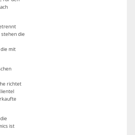
nach
etrennt
 stehen die
die mit
schen
he richtet
lientel
erkaufte
 die
ics ist