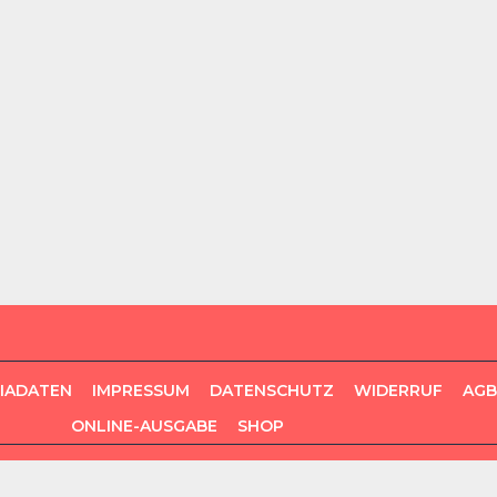
DIADATEN
IMPRESSUM
DATENSCHUTZ
WIDERRUF
AGB
ONLINE-AUSGABE
SHOP
COPYRIGHT GO FOR MORE VERLAG