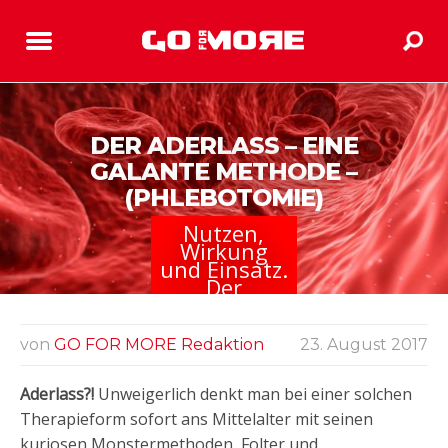
DER ADERLASS – EINE
GALANTE METHODE –
(PHLEBOTOMIE)
Nutzen,
Wirkung
und Einsatz.
Der
Aderlass ist
eine
wunderbare
von
GO FOR MORE Redaktion
23. August 2017
Therapiefor
m
Aderlass?!
Unweigerlich denkt man bei einer solchen
Therapieform sofort ans Mittelalter mit seinen
kuriosen Monstermethoden, Folter und