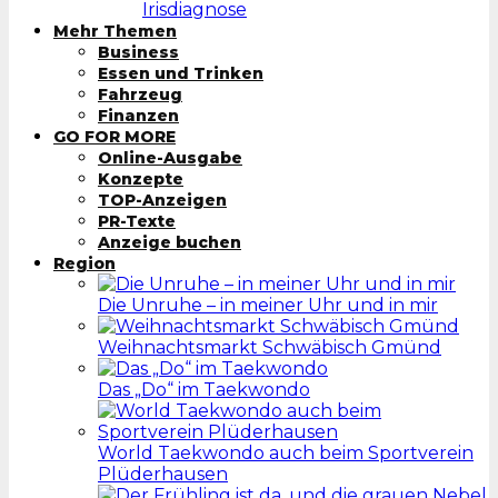
Irisdiagnose
Mehr Themen
Business
Essen und Trinken
Fahrzeug
Finanzen
GO FOR MORE
Online-Ausgabe
Konzepte
TOP-Anzeigen
PR-Texte
Anzeige buchen
Region
Die Unruhe – in meiner Uhr und in mir
Weihnachtsmarkt Schwäbisch Gmünd
Das „Do“ im Taekwondo
World Taekwondo auch beim Sportverein
Plüderhausen