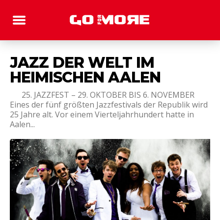
JAZZ DER WELT IM
HEIMISCHEN AALEN
25. JAZZFEST – 29. OKTOBER BIS 6. NOVEMBER
Eines der fünf größten Jazzfestivals der Republik wird
25 Jahre alt. Vor einem Vierteljahrhundert hatte in
Aalen...